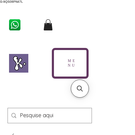
G-9QS08PN47L
ME
NU