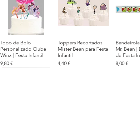
Topo de Bolo
Visualização rápida
Toppers Recortados
Visualização rápida
Bandeirola
Visualiz
Personalizado Clube
Mister Bean para Festa
Mr. Bean |
Winx | Festa Infantil
Infantil
de Festa In
Preço
Preço
Preço
9,80 €
4,40 €
8,00 €
Cartaz Phineas e Ferb
Visualização rápida
Topo de Bolo Phineas
Visualização rápida
Autocolan
Visualiz
Personalizado para
e Ferb Personalizado |
Personaliz
Festa Infantil
Nome e Idade
e os Carica