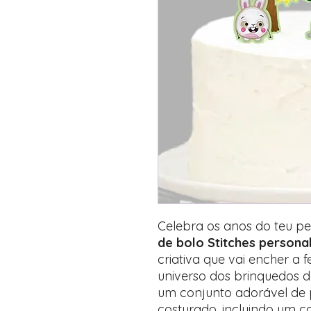
Celebra os anos do teu 
de bolo Stitches persona
criativa que vai encher a f
universo dos brinquedos de
um conjunto adorável de
costurado, incluindo um co