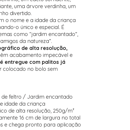
iante, uma árvore verdinha, um
ho divertido.
m o nome e a idade da criança
nando-o único e especial. É
 temas como “jardim encantado”,
“amigos da natureza”.
ográfico de alta resolução,
s têm acabamento impecável e
é entregue com palitos já
er colocado no bolo sem
 de feltro / Jardim encantado
 idade da criança
ico de alta resolução, 250g/m²
ente 16 cm de largura no total
tos e chega pronto para aplicação