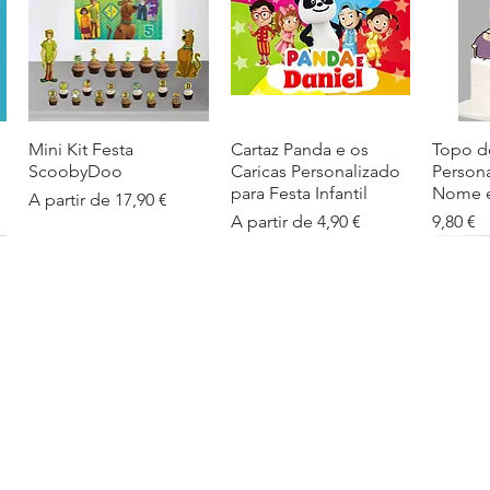
Mini Kit Festa
Visualização rápida
Cartaz Panda e os
Visualização rápida
Topo d
Visua
ScoobyDoo
Caricas Personalizado
Person
para Festa Infantil
Nome e
Preço promocional
A partir de
17,90 €
Preço promocional
Preço
A partir de
4,90 €
9,80 €
Cartaz Infantil
Visualização rápida
Figuras de Mesa
Visualização rápida
Autoco
Visua
Personalizado
Phineas e Ferb –
balões
Barbapapa com Nome
Decoração Criativa e