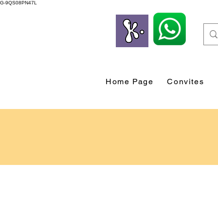
G-9QS08PN47L
Home Page
Convites