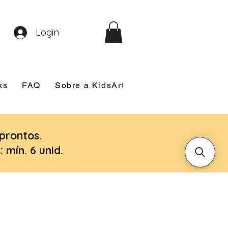
Login
ks
FAQ
Sobre a KidsArt
Sobre Mim
Nosso
prontos.
 mín. 6 unid.