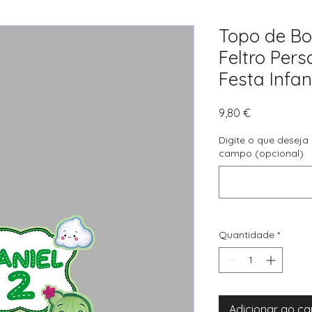
Topo de Bo
Feltro Per
Festa Infant
Preço
9,80 €
Digite o que deseja
campo (opcional)
Quantidade
*
Adicionar ao ca