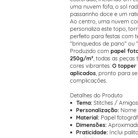
uma nuvem fofa, o sol rad
passarinho doce e um ratin
Ao centro, uma nuvem co
personaliza este topo, tor
perfeito para festas com
“brinquedos de pano” ou 
Produzido com
papel fot
250g/m²
, todas as peça
cores vibrantes.
O topper 
aplicados
, pronto para s
complicações.
Detalhes do Produto
Tema:
Stitches / Amigos
Personalização:
Nome e
Material:
Papel fotográf
Dimensões:
Aproximadam
Praticidade:
Inclui pali