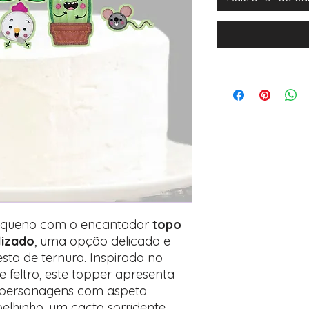
pequeno com o encantador
topo
lizado
, uma opção delicada e
esta de ternura. Inspirado no
 feltro, este topper apresenta
 personagens com aspeto
elhinho, um cacto sorridente,