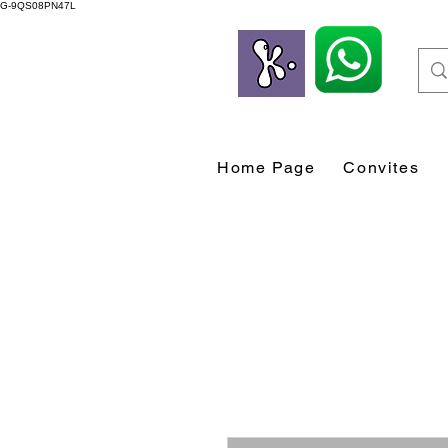
G-9QS08PN47L
Home Page
Convites