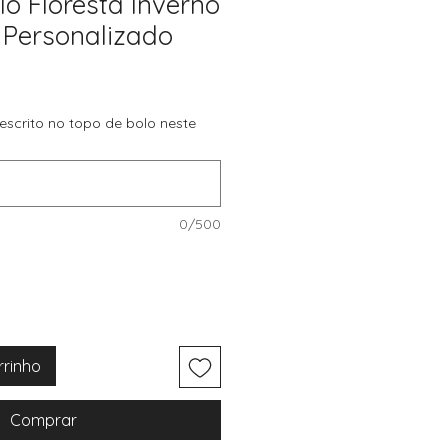
lo Floresta Inverno
Personalizado
 escrito no topo de bolo neste
0/500
rrinho
Comprar