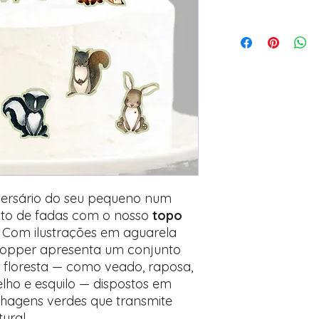
versário do seu pequeno num
nto de fadas com o nosso
topo
. Com ilustrações em aguarela
e topper apresenta um conjunto
 floresta — como veado, raposa,
elho e esquilo — dispostos em
lhagens verdes que transmite
ural.