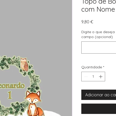
Topo de Bo
com Nome 
Preço
9,80 €
Digite o que deseja
campo (opcional)
Quantidade
*
Adicionar ao ca