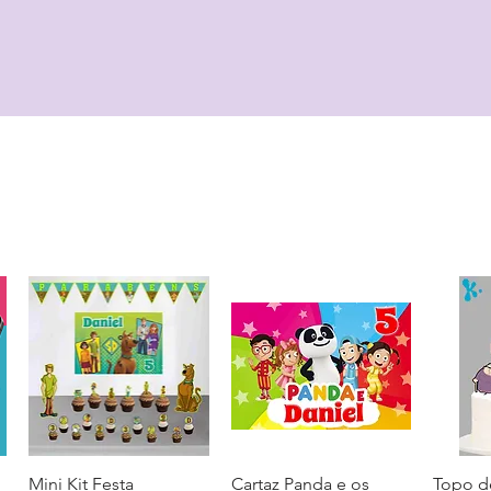
Mini Kit Festa
Visualização rápida
Cartaz Panda e os
Visualização rápida
Topo d
Visua