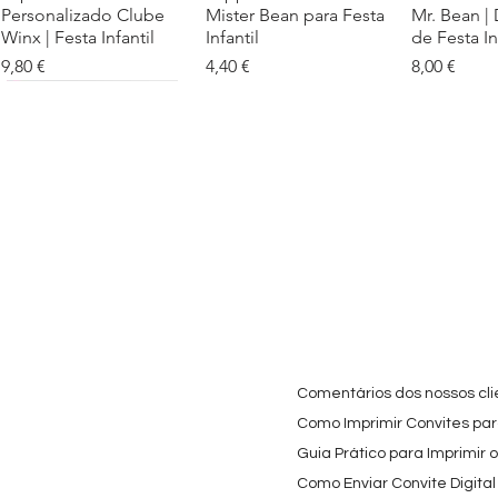
Personalizado Clube
Mister Bean para Festa
Mr. Bean |
Winx | Festa Infantil
Infantil
de Festa In
Preço
Preço
Preço
9,80 €
4,40 €
8,00 €
Cartaz Phineas e Ferb
Visualização rápida
Topo de Bolo Phineas
Visualização rápida
Autocolan
Visualiz
Personalizado para
e Ferb Personalizado |
Personaliz
Festa Infantil
Nome e Idade
e os Carica
Copos de 
Preço promocional
Preço
A partir de
3,90 €
9,80 €
Preço
4,40 €
Comentários dos nossos cli
Como Imprimir Convites para
Guia Prático para Imprimir 
Como Enviar Convite Digital