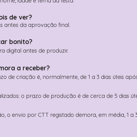
ome, idade e tema da festa.
ois de ver?
es antes da aprovação final.
car bonito?
digital antes de produzir.
mora a receber?
razo de criação é, normalmente, de 1 a 3 dias úteis a
nalizados: o prazo de produção é de cerca de 5 dias ú
o, o envio por CTT registado demora, em média, 1 a 3