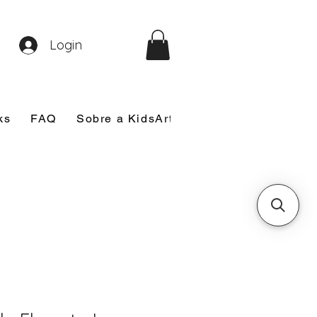
Login
ks
FAQ
Sobre a KidsArt
Sobre Mim
Nosso