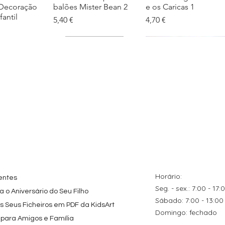
 Decoração
balões Mister Bean 2
e os Caricas 1
fantil
Preço
Preço
5,40 €
4,70 €
tes
ação rápida
Topo de Bolo
Visualização rápida
Kit de Festa Só Um
Visualização rápida
ados Panda
Octonautas
Bolinho 1 Lego
s para
Personalizado com
Friends
Festa
Nome
Preço promocional
A partir de
29,00 €
Preço
9,80 €
Horário:
entes
Seg. - sex.: 7:00 - 17:
 o Aniversário do Seu Filho
​​Sábado: 7:00 - 13:00
os Seus Ficheiros em PDF da KidsArt
​Domingo: fechado
 para Amigos e Família