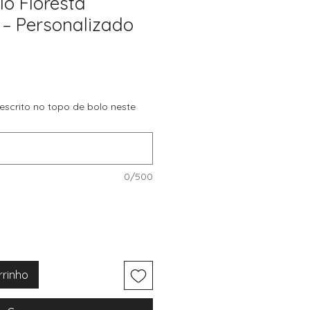
lo Floresta
– Personalizado
 escrito no topo de bolo neste
0/500
rrinho