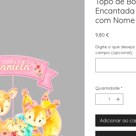
Topo de Bo
Encantada 
com Nome
Preço
9,80 €
Digite o que deseja
campo (opcional)
Quantidade
*
Adicionar ao ca