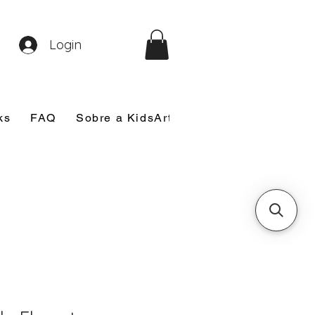
Login
ks
FAQ
Sobre a KidsArt
Sobre Mim
Nosso