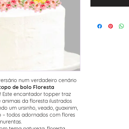
versário num verdadeiro cenário
topo de bolo Floresta
! Este encantador topper traz
nimais da floresta ilustrados
indo um ursinho, veado, guaxinim,
ho – todos adornados com flores
nurentas.
 com tema natureza, floresta