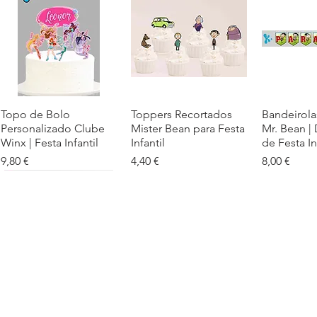
Topo de Bolo
Visualização rápida
Toppers Recortados
Visualização rápida
Bandeirola
Visualiz
Personalizado Clube
Mister Bean para Festa
Mr. Bean |
Winx | Festa Infantil
Infantil
de Festa In
Preço
Preço
Preço
9,80 €
4,40 €
8,00 €
Cartaz Phineas e Ferb
Visualização rápida
Topo de Bolo Phineas
Visualização rápida
Autocolan
Visualiz