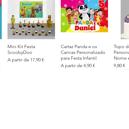
Mini Kit Festa
Visualização rápida
Cartaz Panda e os
Visualização rápida
Topo d
Visua
ScoobyDoo
Caricas Personalizado
Person
para Festa Infantil
Nome e
Preço promocional
A partir de
17,90 €
Preço promocional
Preço
A partir de
4,90 €
9,80 €
Cartaz Infantil
Visualização rápida
Figuras de Mesa
Visualização rápida
Autoco
Visua