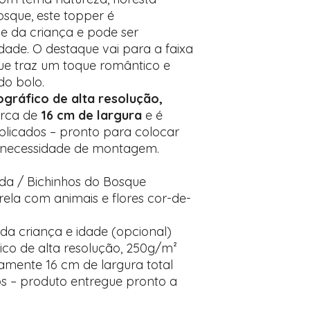
sque, este topper é
 da criança e pode ser
ade. O destaque vai para a faixa
que traz um toque romântico e
o bolo.
ográfico de alta resolução,
erca de
16 cm de largura
e é
plicados – pronto para colocar
 necessidade de montagem.
da / Bichinhos do Bosque
ela com animais e flores cor-de-
a criança e idade (opcional)
ico de alta resolução, 250g/m²
ente 16 cm de largura total
tos – produto entregue pronto a