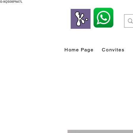
G-9QS08PN47L
Home Page
Convites