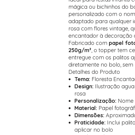
mágica ou bichinhos do bo
personalizado com o nome
adaptado para qualquer id
rosa com flores vintage, 
encantador à decoração d
Fabricado com
papel fot
250g/m²
, o topper tem c
entregue com os palitos a
diretamente no bolo, sem
Detalhes do Produto
Tema:
Floresta Encanta
Design:
Ilustração aguar
rosa
Personalização:
Nome d
Material:
Papel fotográf
Dimensões:
Aproximadam
Praticidade:
Inclui pali
aplicar no bolo