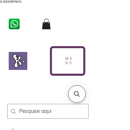
G-9QS08PN47L
ME
NU