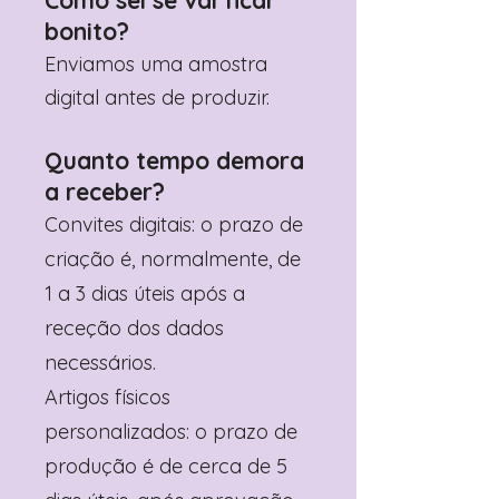
Como sei se vai ficar
encher, tornando a opção mais
bonito?
prática e económica para quem
Enviamos uma amostra
organiza a festa em casa.
digital antes de produzir.
⚠️ Não é um saco grande — se
pretende colocar itens maiores, o
Quanto tempo demora
ideal é medir antes para garantir
que tudo cabe como deseja.
a receber?
Convites digitais: o prazo de
👉 Pode ver outras opções de
tamanho aqui:
criação é, normalmente, de
https://www.kidsart.com.pt/produc
1 a 3 dias úteis após a
t-page/saco-lembran%C3%A7a-
escolha-seu-tema
receção dos dados
necessários.
Artigos físicos
personalizados: o prazo de
produção é de cerca de 5