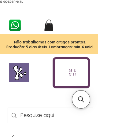
G-9QS08PN47L
Não trabalhamos com artigos prontos.
Produção: 5 dias úteis. Lembranças: mín. 6 unid.
ME
NU