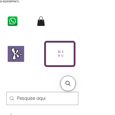
G-9QS08PN47L
ME
NU