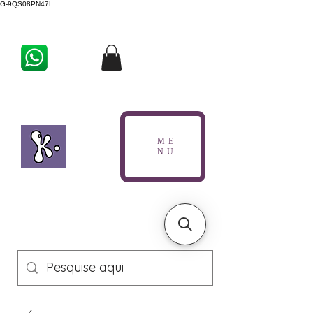
G-9QS08PN47L
ME
NU