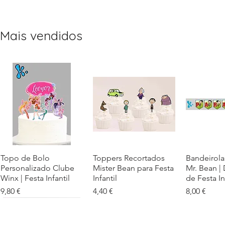
Mais vendidos
Topo de Bolo
Visualização rápida
Toppers Recortados
Visualização rápida
Bandeirola
Visualiz
Personalizado Clube
Mister Bean para Festa
Mr. Bean |
Winx | Festa Infantil
Infantil
de Festa In
Preço
Preço
Preço
9,80 €
4,40 €
8,00 €