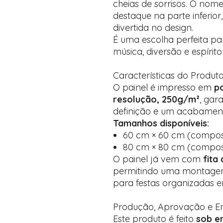
cheias de sorrisos. O nom
destaque na parte inferior
divertida no design.
É uma escolha perfeita par
música, diversão e espírito
Características do Produt
O painel é impresso em
pa
resolução, 250g/m²
, gar
definição e um acabament
Tamanhos disponíveis:
60 cm × 60 cm (compos
80 cm × 80 cm (compos
O painel já vem com
fita
permitindo uma montagem 
para festas organizadas 
Produção, Aprovação e E
Este produto é feito
sob e