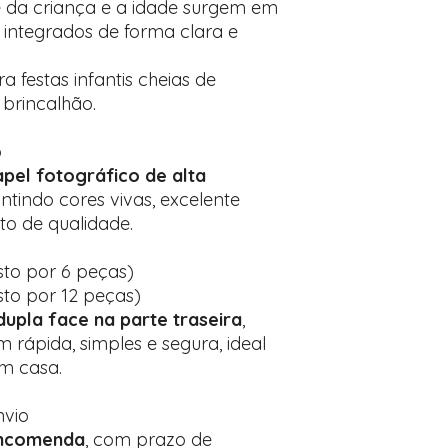
e da criança e a idade surgem em
, integrados de forma clara e
a festas infantis cheias de
 brincalhão.
o
pel fotográfico de alta
antindo cores vivas, excelente
o de qualidade.
to por 6 peças)
to por 12 peças)
 dupla face na parte traseira
,
rápida, simples e segura, ideal
em casa.
nvio
ncomenda
, com prazo de