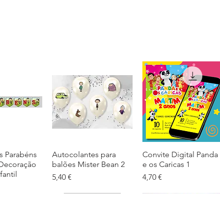
s Parabéns
ação rápida
Autocolantes para
Visualização rápida
Convite Digital Panda
Visualização rápida
 Decoração
balões Mister Bean 2
e os Caricas 1
fantil
Preço
Preço
5,40 €
4,70 €