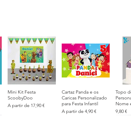
Mini Kit Festa
Visualização rápida
Cartaz Panda e os
Visualização rápida
Topo d
Visua
ScoobyDoo
Caricas Personalizado
Person
para Festa Infantil
Nome e
Preço promocional
A partir de
17,90 €
Preço promocional
Preço
A partir de
4,90 €
9,80 €