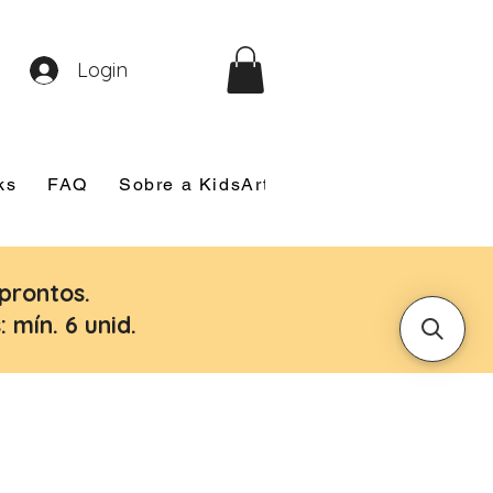
Login
ks
FAQ
Sobre a KidsArt
Sobre Mim
Nosso
prontos.
 mín. 6 unid.