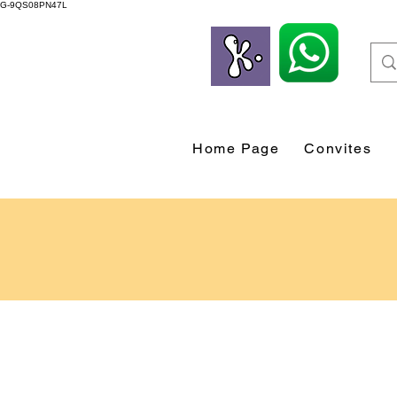
G-9QS08PN47L
Home Page
Convites