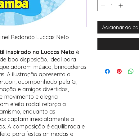
Adicionar ao ca
ainel Redondo Luccas Neto
til inspirado no Luccas Neto
é
de boa disposição, ideal para
s que adoram música, brincadeiras
s. A ilustração apresenta o
artoon, acompanhado pela Gi,
mação e amigos divertidos,
e movimento e alegria.
m efeito radial reforça a
namismo, enquanto as
vas captam imediatamente a
s. A composição é equilibrada e
feita para festas animadas e