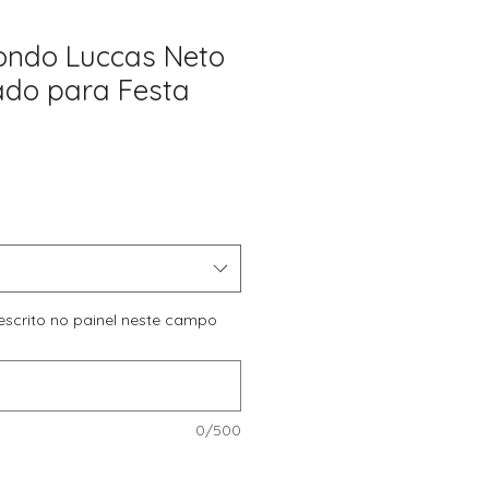
ondo Luccas Neto
ado para Festa
Preço
promocional
 escrito no painel neste campo
0/500