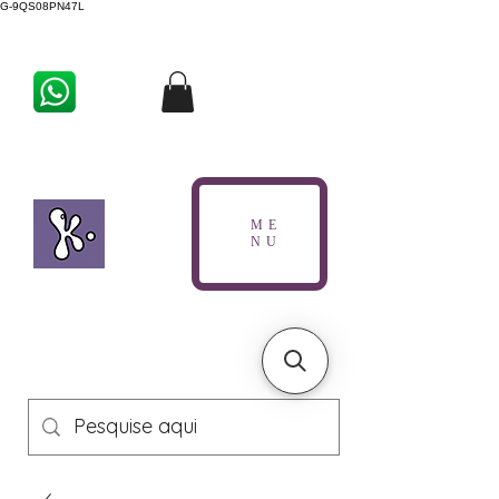
G-9QS08PN47L
ME
NU