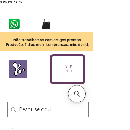
G-9QS08PN47L
Não trabalhamos com artigos prontos.
Produção: 5 dias úteis. Lembranças: mín. 6 unid.
ME
NU