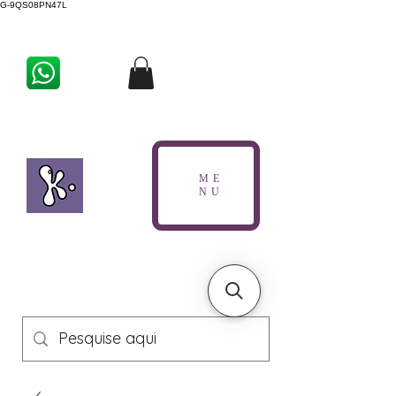
G-9QS08PN47L
ME
NU