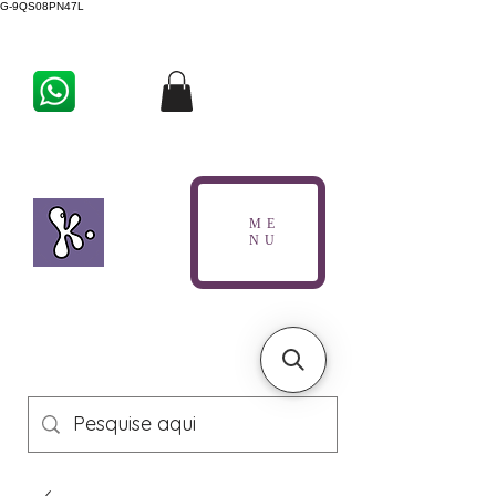
G-9QS08PN47L
ME
NU