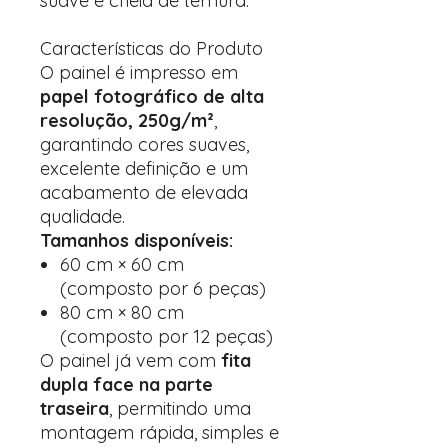
suave e cheia de ternura.
Características do Produto
O painel é impresso em
papel fotográfico de alta
resolução, 250g/m²
,
garantindo cores suaves,
excelente definição e um
acabamento de elevada
qualidade.
Tamanhos disponíveis:
60 cm × 60 cm
(composto por 6 peças)
80 cm × 80 cm
(composto por 12 peças)
O painel já vem com
fita
dupla face na parte
traseira
, permitindo uma
montagem rápida, simples e