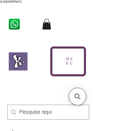
G-9QS08PN47L
ME
NU