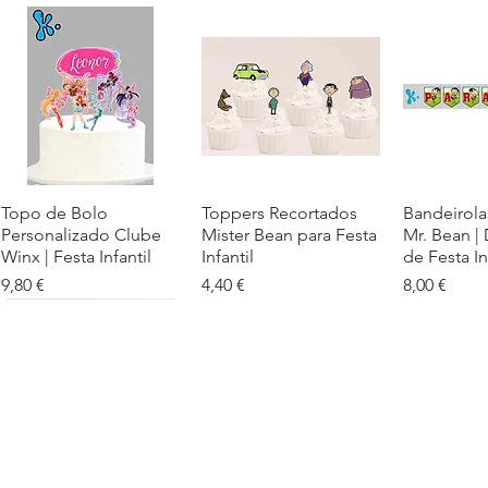
Topo de Bolo
Visualização rápida
Toppers Recortados
Visualização rápida
Bandeirola
Visualiz
Personalizado Clube
Mister Bean para Festa
Mr. Bean |
Winx | Festa Infantil
Infantil
de Festa In
Preço
Preço
Preço
9,80 €
4,40 €
8,00 €