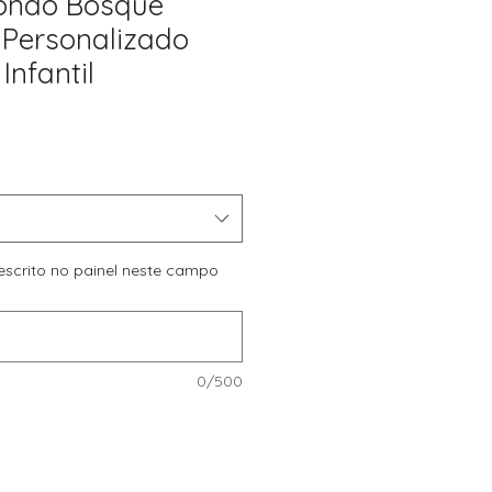
dondo Bosque
Personalizado
Infantil
Preço
promocional
 escrito no painel neste campo
0/500