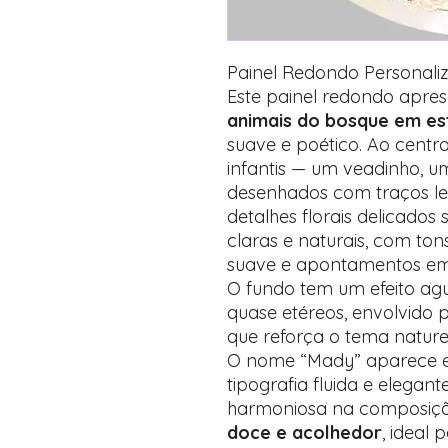
Painel Redondo Personal
Este painel redondo apr
animais do bosque em est
suave e poético. Ao centr
infantis — um veadinho, 
desenhados com traços le
detalhes florais delicados
claras e naturais, com to
suave e apontamentos em 
O fundo tem um efeito ag
quase etéreos, envolvido 
que reforça o tema natur
O nome “Mady” aparece em
tipografia fluida e elegan
harmoniosa na composição
doce e acolhedor
, ideal 