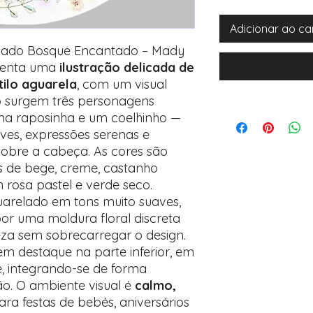
Adicionar ao ca
izado Bosque Encantado – Mady
esenta uma
ilustração delicada de
ilo aguarela
, com um visual
o surgem três personagens
uma raposinha e um coelhinho —
ves, expressões serenas e
 sobre a cabeça. As cores são
ns de bege, creme, castanho
rosa pastel e verde seco.
uarelado em tons muito suaves,
por uma moldura floral discreta
eza sem sobrecarregar o design.
 destaque na parte inferior, em
te, integrando-se de forma
. O ambiente visual é
calmo,
para festas de bebés, aniversários