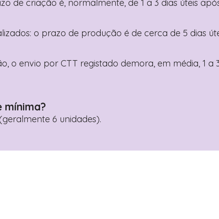
razo de criação é, normalmente, de 1 a 3 dias úteis a
nalizados: o prazo de produção é de cerca de 5 dias ú
o, o envio por CTT registado demora, em média, 1 a 3
e mínima?
geralmente 6 unidades).