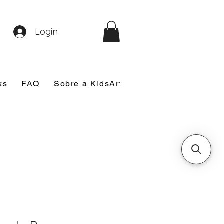
Login
ks
FAQ
Sobre a KidsArt
Sobre Mim
Nosso