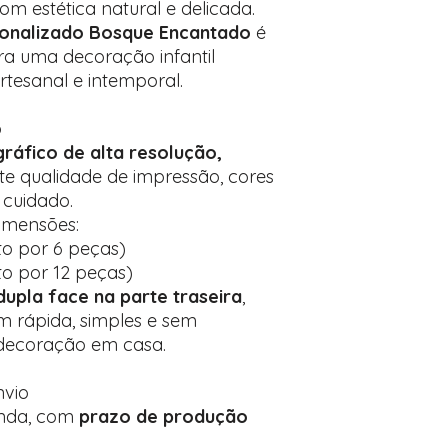
m estética natural e delicada.
sonalizado Bosque Encantado
é
ra uma decoração infantil
rtesanal e intemporal.
o
ráfico de alta resolução,
nte qualidade de impressão, cores
cuidado.
dimensões:
o por 6 peças)
o por 12 peças)
 dupla face na parte traseira
,
 rápida, simples e sem
 decoração em casa.
nvio
enda, com
prazo de produção