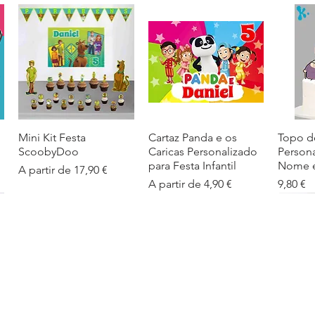
Mini Kit Festa
Visualização rápida
Cartaz Panda e os
Visualização rápida
Topo d
Visua
ScoobyDoo
Caricas Personalizado
Person
para Festa Infantil
Nome e
Preço promocional
A partir de
17,90 €
Preço promocional
Preço
A partir de
4,90 €
9,80 €