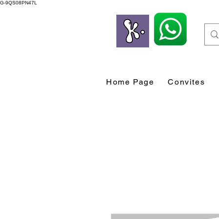
G-9QS08PN47L
Home Page
Convites