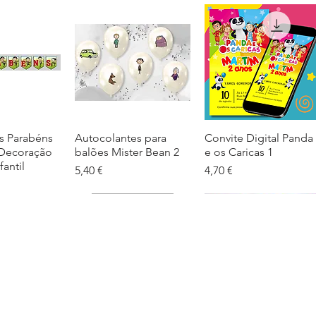
s Parabéns
ação rápida
Autocolantes para
Visualização rápida
Convite Digital Panda
Visualização rápida
 Decoração
balões Mister Bean 2
e os Caricas 1
fantil
Preço
Preço
5,40 €
4,70 €