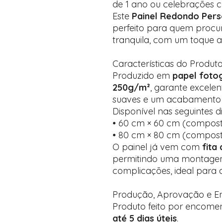
de 1 ano ou celebrações co
Este
Painel Redondo Per
perfeito para quem procu
tranquila, com um toque a
Características do Produt
Produzido em
papel fotog
250g/m²
, garante excele
suaves e um acabamento 
Disponível nas seguintes 
• 60 cm × 60 cm (compost
• 80 cm × 80 cm (compost
O painel já vem com
fita
permitindo uma montagem
complicações, ideal para
Produção, Aprovação e E
Produto feito por encom
até 5 dias úteis
.