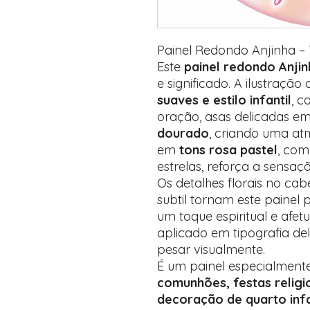
Painel Redondo Anjinha – 
Este
painel redondo Anjin
e significado. A ilustraçã
suaves e estilo infantil
, 
oração, asas delicadas e
dourado
, criando uma at
em
tons rosa pastel
, com
estrelas, reforça a sensaç
Os detalhes florais no ca
subtil tornam este painel
um toque espiritual e afe
aplicado em tipografia de
pesar visualmente.
É um painel especialment
comunhões, festas religi
decoração de quarto infa