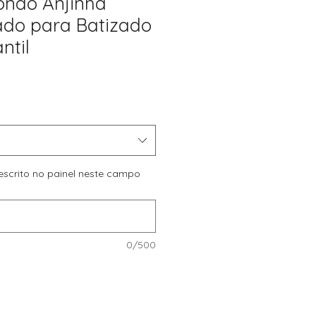
ondo Anjinha
ado para Batizado
ntil
Preço
promocional
 escrito no painel neste campo
0/500