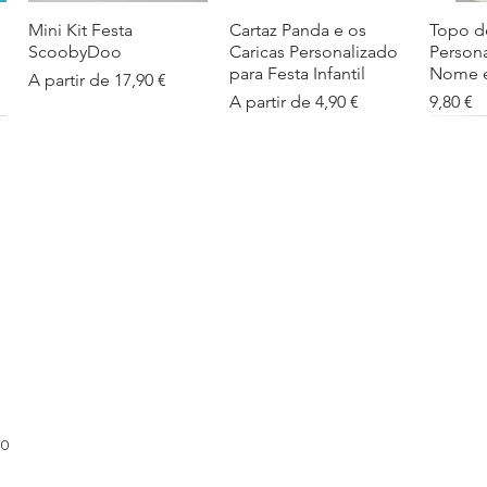
Mini Kit Festa
Visualização rápida
Cartaz Panda e os
Visualização rápida
Topo d
Visua
ScoobyDoo
Caricas Personalizado
Person
para Festa Infantil
Nome e
Preço promocional
A partir de
17,90 €
Preço promocional
Preço
A partir de
4,90 €
9,80 €
Cartaz Infantil
Visualização rápida
Figuras de Mesa
Visualização rápida
Autoco
Visua
Personalizado
Phineas e Ferb –
balões
Barbapapa com Nome
Decoração Criativa e
Preço
5,40 €
Divertida
Preço promocional
A partir de
4,90 €
Preço promocional
A partir de
12,00 €
00