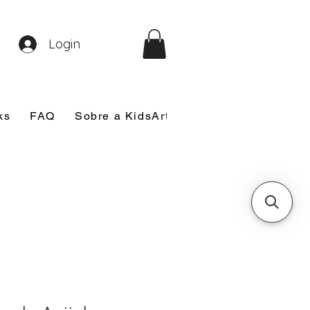
Login
ks
FAQ
Sobre a KidsArt
Sobre Mim
Nosso