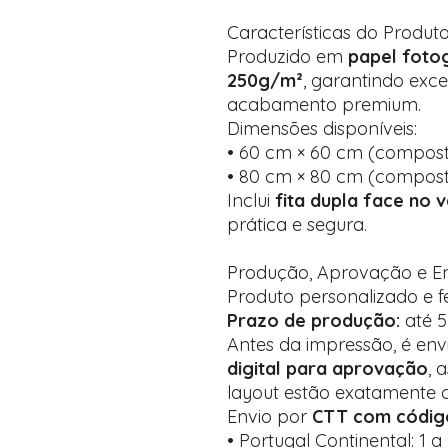
Características do Produt
Produzido em
papel fotog
250g/m²
, garantindo exce
acabamento premium.
Dimensões disponíveis:
• 60 cm × 60 cm (composto
• 80 cm × 80 cm (composto
Inclui
fita dupla face no 
prática e segura.
Produção, Aprovação e E
Produto personalizado e 
Prazo de produção:
até 5 
Antes da impressão, é e
digital para aprovação
, 
layout estão exatamente 
Envio por
CTT com código
• Portugal Continental: 1 a 