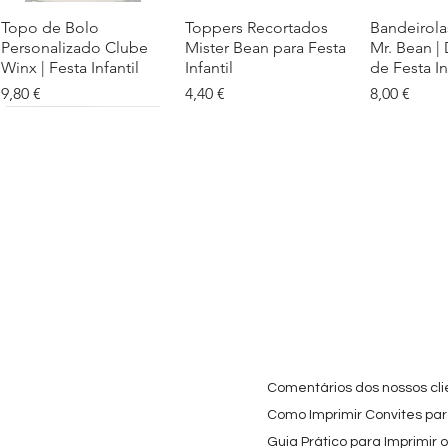
Topo de Bolo
Visualização rápida
Toppers Recortados
Visualização rápida
Bandeirola
Visualiz
Personalizado Clube
Mister Bean para Festa
Mr. Bean |
Winx | Festa Infantil
Infantil
de Festa In
Preço
Preço
Preço
9,80 €
4,40 €
8,00 €
Cartaz Phineas e Ferb
Visualização rápida
Topo de Bolo Phineas
Visualização rápida
Autocolan
Visualiz
Personalizado para
e Ferb Personalizado |
Personaliz
Festa Infantil
Nome e Idade
e os Carica
Copos de 
Preço promocional
Preço
A partir de
3,90 €
9,80 €
Preço
4,40 €
Comentários dos nossos cli
Como Imprimir Convites para
Guia Prático para Imprimir 