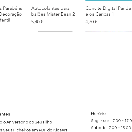
s Parabéns
ação rápida
Autocolantes para
Visualização rápida
Convite Digital Panda
Visualização rápida
 Decoração
balões Mister Bean 2
e os Caricas 1
fantil
Preço
Preço
5,40 €
4,70 €
tes
ação rápida
Topo de Bolo
Visualização rápida
Kit de Festa Só Um
Visualização rápida
ados Panda
Octonautas
Bolinho 1 Lego
s para
Personalizado com
Friends
Festa
Nome
Preço promocional
A partir de
29,00 €
Preço
9,80 €
Horário:
entes
Seg. - sex.: 7:00 - 17:
 o Aniversário do Seu Filho
​​Sábado: 7:00 - 13:00
os Seus Ficheiros em PDF da KidsArt