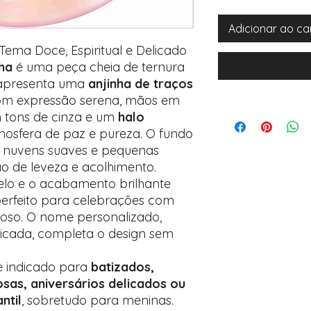
Adicionar ao ca
Tema Doce, Espiritual e Delicado
ha
é uma peça cheia de ternura
o apresenta uma
anjinha de traços
com expressão serena, mãos em
m tons de cinza e um
halo
mosfera de paz e pureza. O fundo
 nuvens suaves e pequenas
ão de leveza e acolhimento.
belo e o acabamento brilhante
 perfeito para celebrações com
tuoso. O nome personalizado,
licada, completa o design sem
e indicado para
batizados,
osas, aniversários delicados ou
ntil
, sobretudo para meninas.