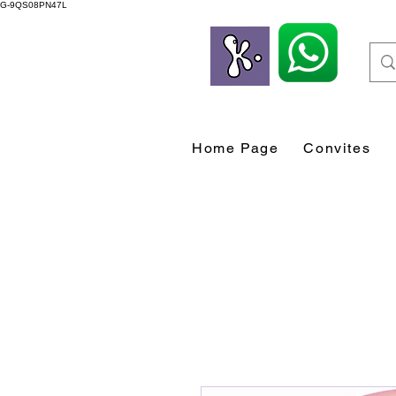
G-9QS08PN47L
Home Page
Convites