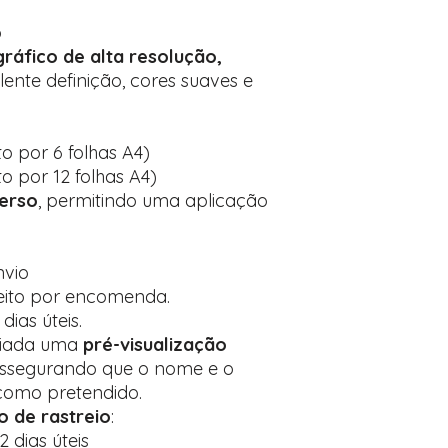
o
ráfico de alta resolução,
lente definição, cores suaves e
 por 6 folhas A4)
 por 12 folhas A4)
verso
, permitindo uma aplicação
nvio
feito por encomenda.
dias úteis.
nviada uma
pré-visualização
assegurando que o nome e o
como pretendido.
 de rastreio
:
2 dias úteis