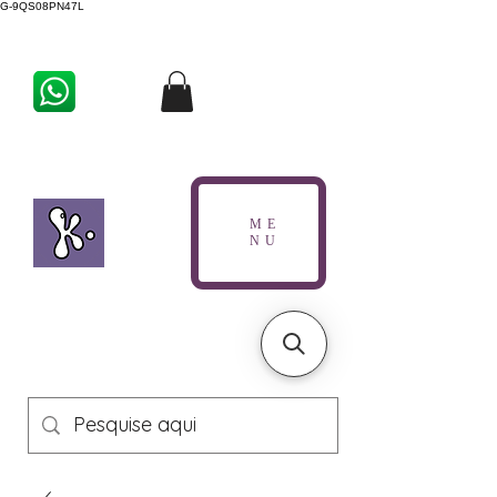
G-9QS08PN47L
ME
NU