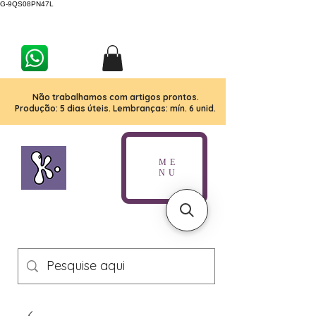
G-9QS08PN47L
Não trabalhamos com artigos prontos.
Produção: 5 dias úteis. Lembranças: mín. 6 unid.
ME
NU