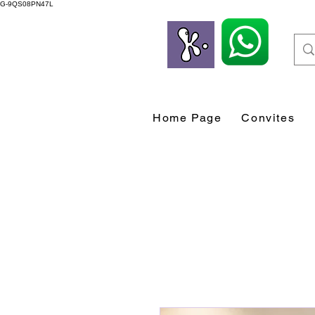
G-9QS08PN47L
Home Page
Convites