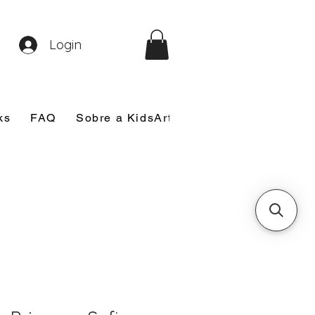
Login
ks
FAQ
Sobre a KidsArt
Sobre Mim
Nosso