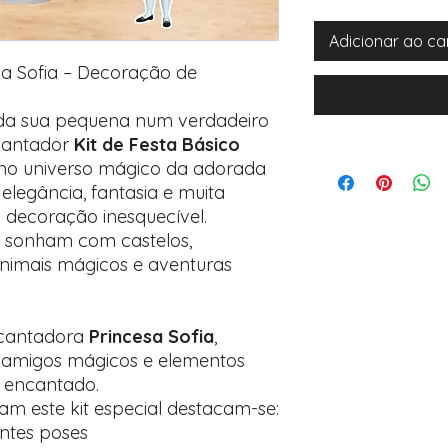
Adicionar ao ca
esa Sofia – Decoração de
 da sua pequena num verdadeiro
cantador
Kit de Festa Básico
o no universo mágico da adorada
 elegância, fantasia e muita
 decoração inesquecível.
e sonham com castelos,
nimais mágicos e aventuras
ncantadora
Princesa Sofia
,
amigos mágicos e elementos
 encantado.
am este kit especial destacam-se:
entes poses