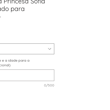
a Princesa Sofia
ado para
o
Preço
promocional
e e a idade para a
cional)
0/500