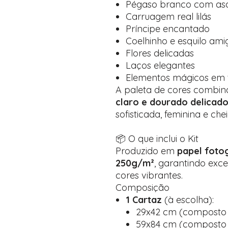
Pégaso branco com as
Carruagem real lilás
Príncipe encantado
Coelhinho e esquilo ami
Flores delicadas
Laços elegantes
Elementos mágicos em t
A paleta de cores combi
claro e dourado delicad
sofisticada, feminina e che
📦 O que inclui o Kit
Produzido em
papel fotog
250g/m²
, garantindo exc
cores vibrantes.
Composição
1 Cartaz
(à escolha):
29x42 cm (composto p
59x84 cm (composto p