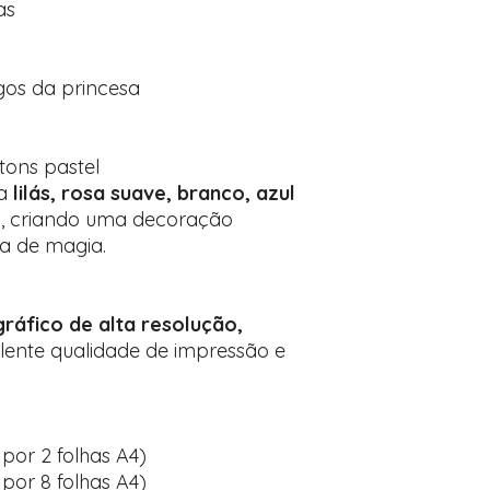
as
gos da princesa
ons pastel
na
lilás, rosa suave, branco, azul
o
, criando uma decoração
ia de magia.
ráfico de alta resolução,
elente qualidade de impressão e
or 2 folhas A4)
or 8 folhas A4)