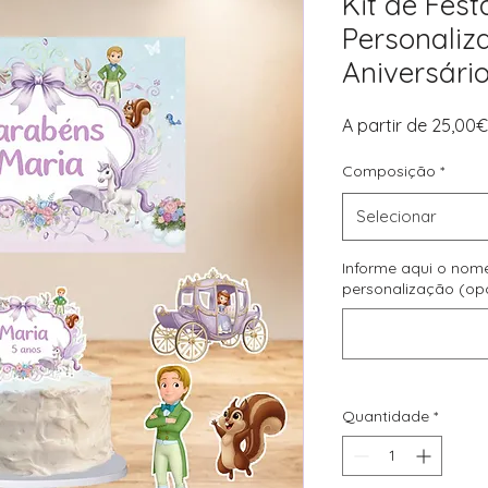
Kit de Fest
Personaliz
Aniversári
A partir de
25,00€
Composição
*
Selecionar
Informe aqui o nom
personalização (op
Quantidade
*