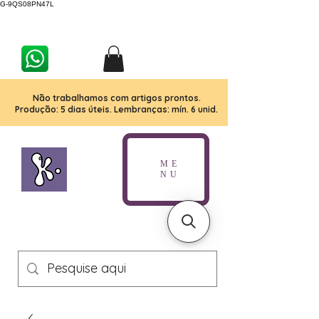
G-9QS08PN47L
Não trabalhamos com artigos prontos.
Produção: 5 dias úteis. Lembranças: mín. 6 unid.
ME
NU