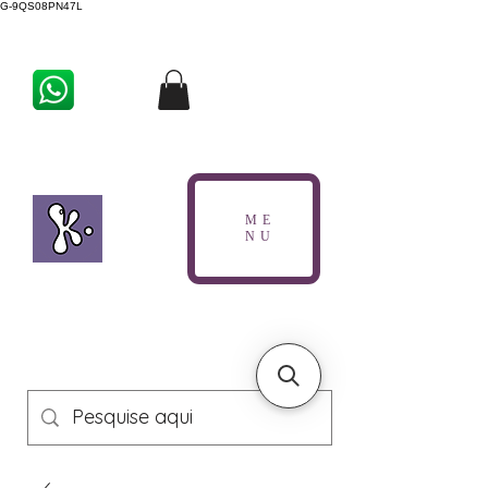
G-9QS08PN47L
ME
NU