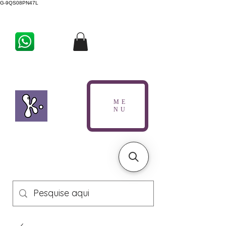
G-9QS08PN47L
ME
NU