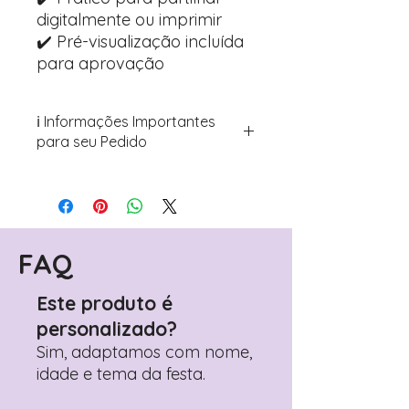
digitalmente ou imprimir
✔️ Pré-visualização incluída
para aprovação
ℹ️ Informações Importantes
para seu Pedido
Para personalizar seus artigos:
Avance para a página de checkout
(próximo passo após o carrinho)
Encontre o campo de "Notas do
Pedido"
FAQ
Adicione ali todos os detalhes de
personalização desejados
Este produto é
Prefere fazer seu pedido pelo
personalizado?
WhatsApp?
Clique aqui para nos
contactar: +351 960 119 353
Sim, adaptamos com nome,
idade e tema da festa.