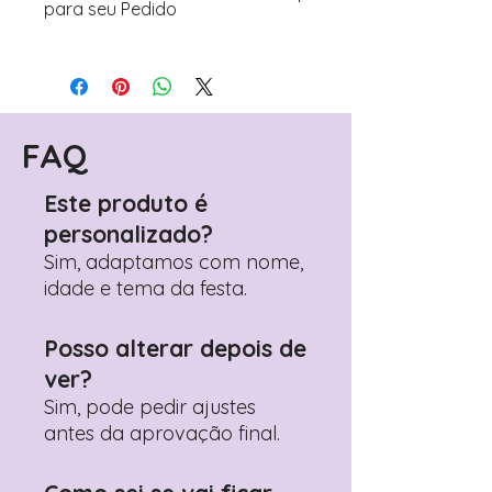
para seu Pedido
Para personalizar seus artigos:
Avance para a página de checkout
(próximo passo após o carrinho)
Encontre o campo de "Notas do
Pedido"
FAQ
Adicione ali todos os detalhes de
personalização desejados
Este produto é
Prefere fazer seu pedido pelo
personalizado?
WhatsApp?
Clique aqui para nos
contactar: +351 960 119 353
Sim, adaptamos com nome,
idade e tema da festa.
Posso alterar depois de
ver?
Sim, pode pedir ajustes
antes da aprovação final.