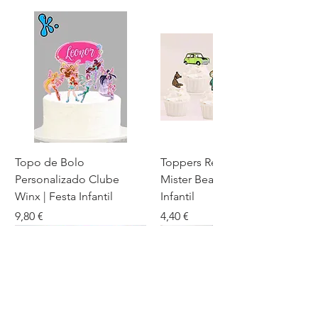
Topo de Bolo
Toppers Recortados
Personalizado Clube
Mister Bean para Festa
Winx | Festa Infantil
Infantil
Preço
Preço
9,80 €
4,40 €