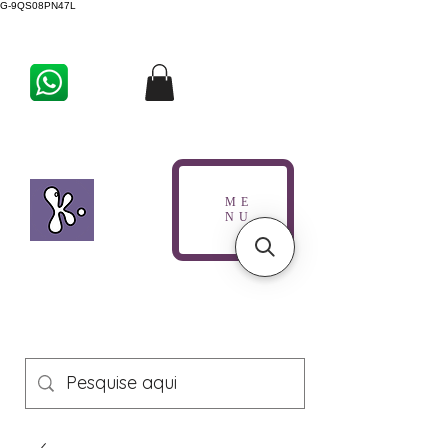
G-9QS08PN47L
ME
NU