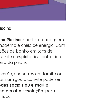
após o carrinho)
Encontre o campo d
Adicione ali todos 
desejados
Prefere fazer seu 
para nos contactar:
iscina
 na Piscina
é perfeito para quem
 moderno e cheio de energia! Com
alções de banho em tons de
nsmite o espírito descontraído e
ira da piscina.
 verão, encontros em família ou
om amigos, o convite pode ser
des sociais ou e-mail
, e
so em alta resolução
, para
ísica.