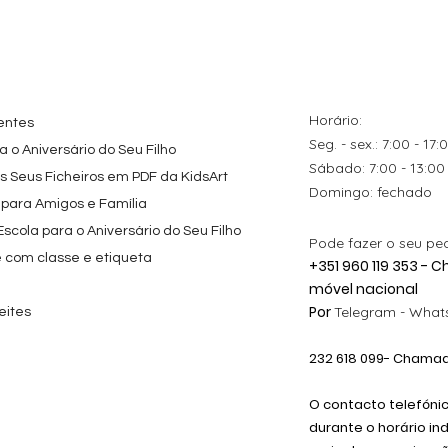
tes
ação rápida
Topo de Bolo
Visualização rápida
Kit de Festa Só Um
Visualização rápida
ados Panda
Octonautas
Bolinho 1 Lego
s para
Personalizado com
Friends
Festa
Nome
Preço promocional
A partir de
29,00 €
Preço
9,80 €
Horário:
entes
Seg. - sex.: 7:00 - 17:
 o Aniversário do Seu Filho
​​Sábado: 7:00 - 13:00
os Seus Ficheiros em PDF da KidsArt
​Domingo: fechado
 para Amigos e Família
cola para o Aniversário do Seu Filho
Pode fazer o seu pe
e com classe e etiqueta
+351 960 119 353 -
móvel nacional
Por
Telegram -
Whats
eites
232 618
099
- Chamada
O contacto telefóni
durante o horário in