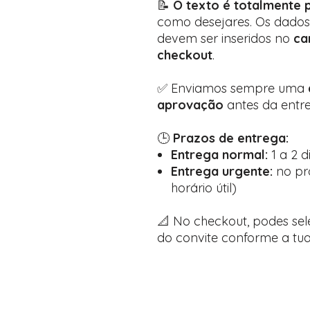
📝
O texto é totalmente p
como desejares. Os dados d
devem ser inseridos no
ca
checkout
.
✅ Enviamos sempre uma
aprovação
antes da entre
🕒
Prazos de entrega:
Entrega normal:
1 a 2 d
Entrega urgente:
no pró
horário útil)
📐 No checkout, podes se
do convite conforme a tua