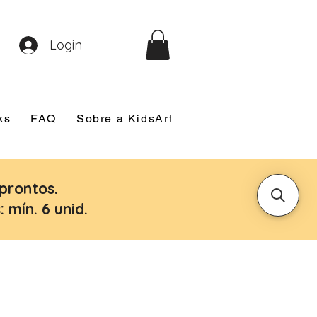
Login
ks
FAQ
Sobre a KidsArt
Sobre Mim
Nosso
prontos.
 mín. 6 unid.