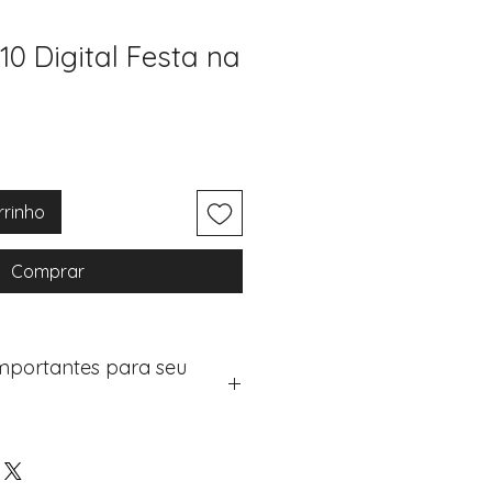
10 Digital Festa na
rrinho
Comprar
Importantes para seu
eus artigos:
na de checkout (próximo passo