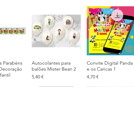
s Parabéns
ação rápida
Autocolantes para
Visualização rápida
Convite Digital Panda
Visualização rápida
 Decoração
balões Mister Bean 2
e os Caricas 1
fantil
Preço
Preço
5,40 €
4,70 €