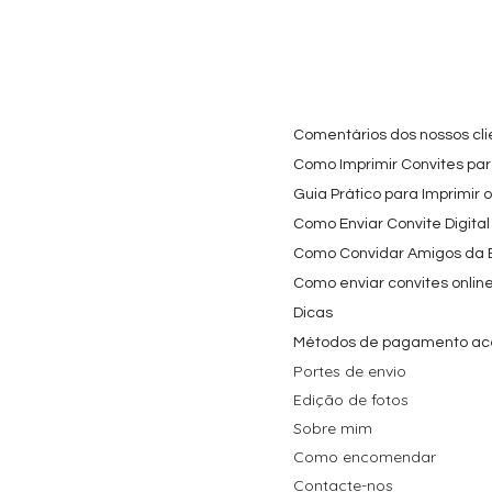
Cartaz Phineas e Ferb
Visualização rápida
Topo de Bolo Phineas
Visualização rápida
Autocolan
Visualiz
Personalizado para
e Ferb Personalizado |
Personaliz
Festa Infantil
Nome e Idade
e os Carica
Copos de 
Preço promocional
Preço
A partir de
3,90 €
9,80 €
Preço
4,40 €
Comentários dos nossos cli
Como Imprimir Convites para
Guia Prático para Imprimir 
Como Enviar Convite Digital
Como Convidar Amigos da Es
Como enviar convites onlin
Dicas
Métodos de pagamento ac
Portes de envio
Edição de fotos
Sobre mim
Como encomendar
Contacte-nos