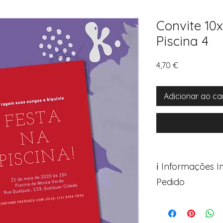
Convite 10x
Piscina 4
Preço
4,70 €
Adicionar ao ca
ℹ️ Informações 
Pedido
Para personalizar s
Avance para a pági