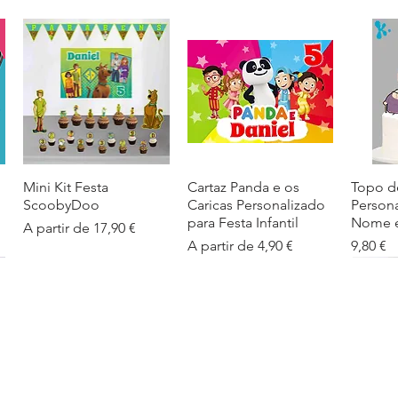
Mini Kit Festa
Visualização rápida
Cartaz Panda e os
Visualização rápida
Topo d
Visua
ScoobyDoo
Caricas Personalizado
Person
para Festa Infantil
Nome e
Preço promocional
A partir de
17,90 €
Preço promocional
Preço
A partir de
4,90 €
9,80 €