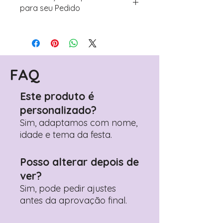
para seu Pedido
Para personalizar seus artigos:
Avance para a página de checkout
(próximo passo após o carrinho)
Encontre o campo de "Notas do
Pedido"
FAQ
Adicione ali todos os detalhes de
personalização desejados
Este produto é
Prefere fazer seu pedido pelo
personalizado?
WhatsApp?
Clique aqui para nos
contactar: +351 960 119 353
Sim, adaptamos com nome,
idade e tema da festa.
Posso alterar depois de
ver?
Sim, pode pedir ajustes
antes da aprovação final.