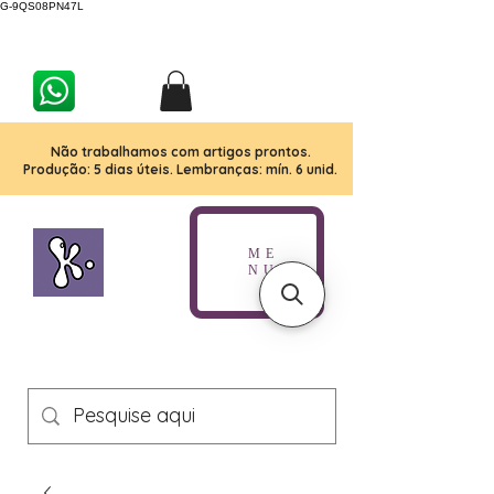
G-9QS08PN47L
Não trabalhamos com artigos prontos.
Produção: 5 dias úteis. Lembranças: mín. 6 unid.
ME
NU