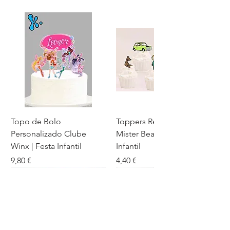
Topo de Bolo
Toppers Recortados
Personalizado Clube
Mister Bean para Festa
Winx | Festa Infantil
Infantil
Preço
Preço
9,80 €
4,40 €