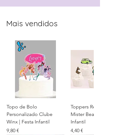
Mais vendidos
Topo de Bolo
Toppers Recortados
Personalizado Clube
Mister Bean para Festa
Winx | Festa Infantil
Infantil
Preço
Preço
9,80 €
4,40 €