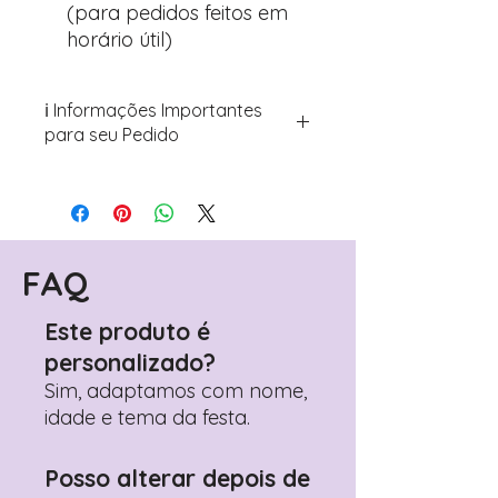
(para pedidos feitos em
horário útil)
ℹ️ Informações Importantes
para seu Pedido
Para personalizar seus artigos:
Avance para a página de checkout
(próximo passo após o carrinho)
Encontre o campo de "Notas do
Pedido"
FAQ
Adicione ali todos os detalhes de
personalização desejados
Este produto é
Prefere fazer seu pedido pelo
personalizado?
WhatsApp?
Clique aqui para nos
contactar: +351 960 119 353
Sim, adaptamos com nome,
idade e tema da festa.
Posso alterar depois de