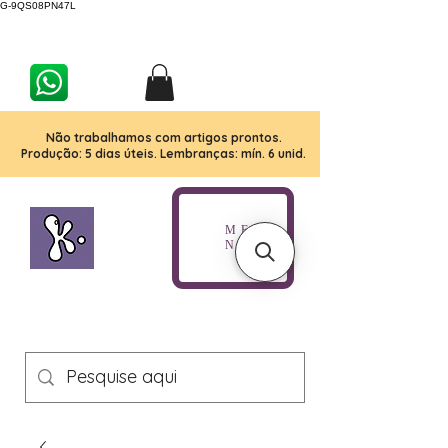
G-9QS08PN47L
Não trabalhamos com artigos prontos.
Produção: 5 dias úteis. Lembranças: mín. 6 unid.
ME
NU