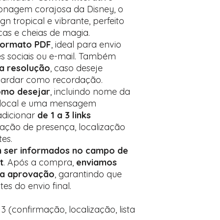
Encontre o campo d
sonagem corajosa da Disney, o
Adicione ali todos 
n tropical e vibrante, perfeito
desejados
icas e cheias de magia.
Prefere fazer seu 
formato PDF
, ideal para envio
para nos contactar:
es sociais ou e-mail. Também
a resolução
, caso deseje
 guardar como recordação.
omo desejar
, incluindo nome da
a, local e uma mensagem
adicionar
de 1 a 3 links
ação de presença, localização
tes.
m ser informados no campo de
t
. Após a compra,
enviamos
ra aprovação
, garantindo que
es do envio final.
 3 (confirmação, localização, lista