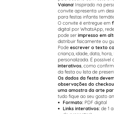
Vaiana
! Inspirado na per
convite apresenta um desig
para festas infantis temát
O convite é entregue em
digital por WhatsApp, red
pode ser
impresso em alt
distribuir fisicamente ou
Pode
escrever o texto c
criança, idade, data, hor
personalizada. É possível 
interativos
, como confirm
da festa ou lista de presen
Os dados da festa deve
observações do checkou
uma amostra da arte pa
tudo fique ao seu gosto ant
Formato:
PDF digital
Links interativos:
de 1 a