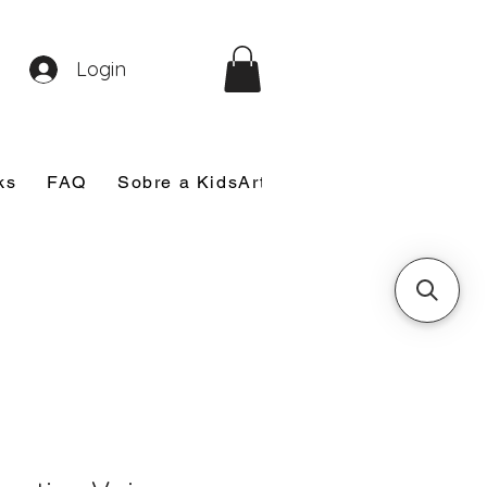
Login
ks
FAQ
Sobre a KidsArt
Sobre Mim
Nosso