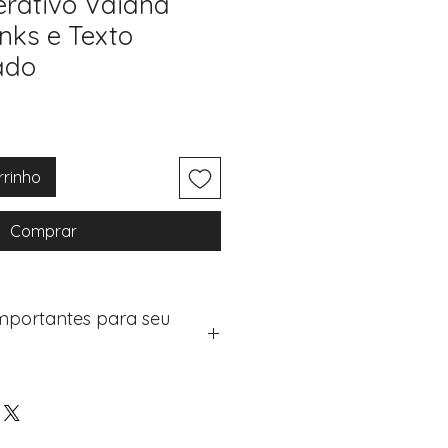
erativo Vaiana
nks e Texto
ado
rrinho
Comprar
Importantes para seu
eus artigos:
na de checkout (próximo passo