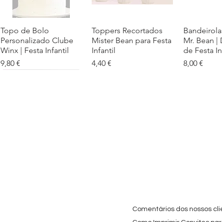
Topo de Bolo
Visualização rápida
Toppers Recortados
Visualização rápida
Bandeirola
Visualiz
Personalizado Clube
Mister Bean para Festa
Mr. Bean |
Winx | Festa Infantil
Infantil
de Festa In
Preço
Preço
Preço
9,80 €
4,40 €
8,00 €
Cartaz Phineas e Ferb
Visualização rápida
Topo de Bolo Phineas
Visualização rápida
Autocolan
Visualiz
Personalizado para
e Ferb Personalizado |
Personaliz
Festa Infantil
Nome e Idade
e os Carica
Copos de 
Preço promocional
Preço
A partir de
3,90 €
9,80 €
Preço
4,40 €
Comentários dos nossos cli