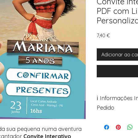
Convite Int
PDF com Li
Personaliz
Preço
7,40 €
Adicionar ao ca
ℹ️ Informações 
Pedido
Para personalizar s
Avance para a pági
 da sua pequena numa aventura
após o carrinho)
cantador
Convite Interativo