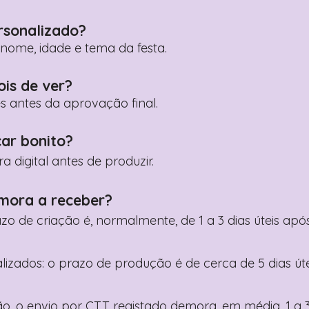
rsonalizado?
ome, idade e tema da festa.
ois de ver?
es antes da aprovação final.
car bonito?
digital antes de produzir.
mora a receber?
razo de criação é, normalmente, de 1 a 3 dias úteis a
nalizados: o prazo de produção é de cerca de 5 dias ú
o, o envio por CTT registado demora, em média, 1 a 3