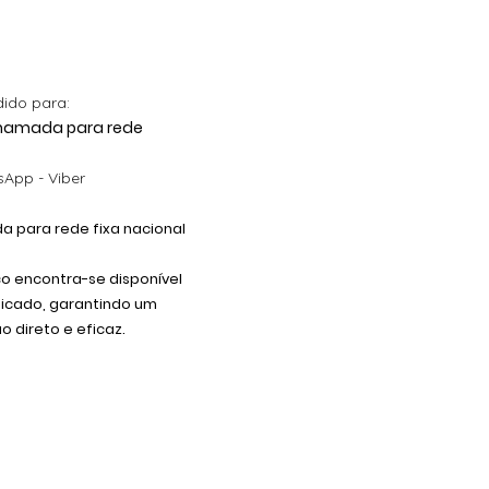
dido para:
 Chamada para rede
App - Viber
 para rede fixa nacional
co encontra-se disponível
dicado, garantindo um
 direto e eficaz.