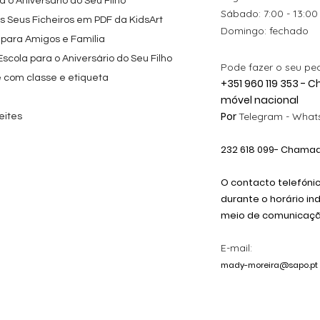
 o Aniversário do Seu Filho
​​Sábado: 7:00 - 13:00
os Seus Ficheiros em PDF da KidsArt
​Domingo: fechado
 para Amigos e Família
cola para o Aniversário do Seu Filho
Pode fazer o seu pe
e com classe e etiqueta
+351 960 119 353 -
móvel nacional
Por
Telegram -
Whats
eites
232 618
099
- Chamada
O contacto telefóni
durante o horário in
meio de comunicação
E-mail:
mady-moreira@sapo.pt