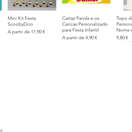
Mini Kit Festa
Visualização rápida
Cartaz Panda e os
Visualização rápida
Topo d
Visua
ScoobyDoo
Caricas Personalizado
Person
para Festa Infantil
Nome e
Preço promocional
A partir de
17,90 €
Preço promocional
Preço
A partir de
4,90 €
9,80 €
Cartaz Infantil
Visualização rápida
Figuras de Mesa
Visualização rápida
Autoco
Visua
Personalizado
Phineas e Ferb –
balões
Barbapapa com Nome
Decoração Criativa e
Preço
5,40 €
Divertida
Preço promocional
A partir de
4,90 €
Preço promocional
A partir de
12,00 €
00