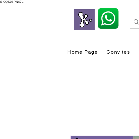
G-9QS08PN47L
Home Page
Convites