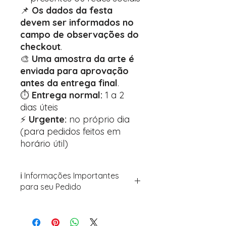
📌
Os dados da festa
devem ser informados no
campo de observações do
checkout
.
🎨
Uma amostra da arte é
enviada para aprovação
antes da entrega final
.
⏱️
Entrega normal:
1 a 2
dias úteis
⚡
Urgente:
no próprio dia
(para pedidos feitos em
horário útil)
ℹ️ Informações Importantes
para seu Pedido
Para personalizar seus artigos:
Avance para a página de checkout