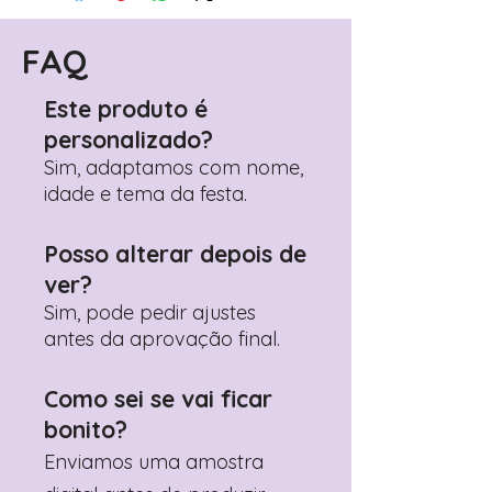
(próximo passo após o carrinho)
Encontre o campo de "Notas do
Pedido"
FAQ
Adicione ali todos os detalhes de
personalização desejados
Este produto é
Prefere fazer seu pedido pelo
personalizado?
WhatsApp?
Clique aqui para nos
contactar: +351 960 119 353
Sim, adaptamos com nome,
idade e tema da festa.
Posso alterar depois de
ver?
Sim, pode pedir ajustes
antes da aprovação final.
Como sei se vai ficar
bonito?
Enviamos uma amostra