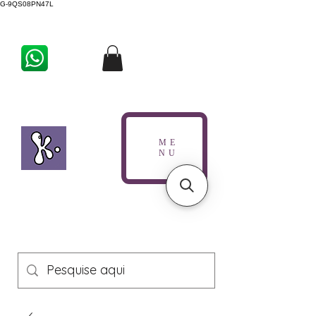
G-9QS08PN47L
ME
NU