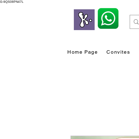
G-9QS08PN47L
Home Page
Convites