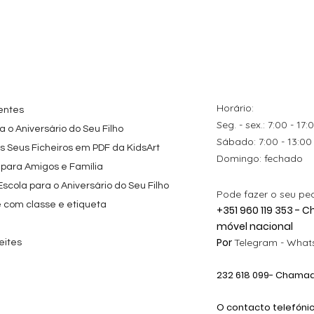
tes
ação rápida
Topo de Bolo
Visualização rápida
Kit de Festa Só Um
Visualização rápida
ados Panda
Octonautas
Bolinho 1 Lego
s para
Personalizado com
Friends
Festa
Nome
Preço promocional
A partir de
29,00 €
Preço
9,80 €
Horário:
entes
Seg. - sex.: 7:00 - 17:
 o Aniversário do Seu Filho
​​Sábado: 7:00 - 13:00
os Seus Ficheiros em PDF da KidsArt
​Domingo: fechado
 para Amigos e Família
cola para o Aniversário do Seu Filho
Pode fazer o seu pe
e com classe e etiqueta
+351 960 119 353 -
móvel nacional
Por
Telegram -
Whats
eites
232 618
099
- Chamada
O contacto telefóni