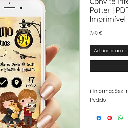
Convite Int
Potter | PD
Imprimível
Preço
7,40 €
Adicionar ao ca
ℹ️ Informações 
Pedido
Para personalizar s
Avance para a pági
após o carrinho)