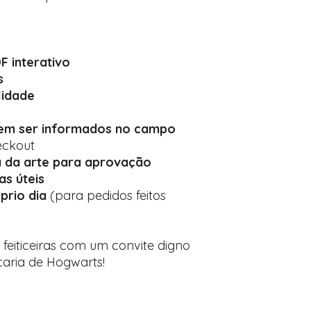
 interativo
s
lidade
vem ser informados no campo
eckout
 da arte para aprovação
ias úteis
prio dia
(para pedidos feitos
 feiticeiras com um convite digno
çaria de Hogwarts!