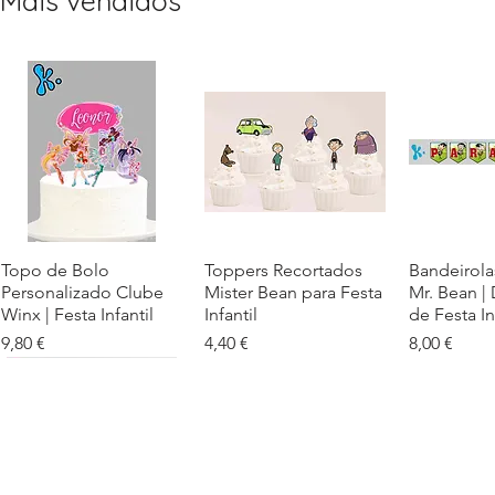
Mais vendidos
Topo de Bolo
Visualização rápida
Toppers Recortados
Visualização rápida
Bandeirola
Visualiz
Personalizado Clube
Mister Bean para Festa
Mr. Bean |
Winx | Festa Infantil
Infantil
de Festa In
Preço
Preço
Preço
9,80 €
4,40 €
8,00 €