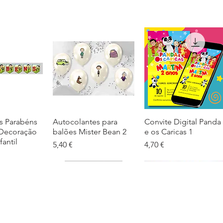
s Parabéns
ação rápida
Autocolantes para
Visualização rápida
Convite Digital Panda
Visualização rápida
 Decoração
balões Mister Bean 2
e os Caricas 1
fantil
Preço
Preço
5,40 €
4,70 €