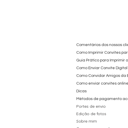
Cartaz Phineas e Ferb
Visualização rápida
Topo de Bolo Phineas
Visualização rápida
Autocolan
Visualiz
Personalizado para
e Ferb Personalizado |
Personaliz
Festa Infantil
Nome e Idade
e os Carica
Copos de 
Preço promocional
Preço
A partir de
3,90 €
9,80 €
Preço
4,40 €
Comentários dos nossos cli
Como Imprimir Convites para
Guia Prático para Imprimir 
Como Enviar Convite Digital
Como Convidar Amigos da Es
Como enviar convites onlin
Dicas
Métodos de pagamento ac
Portes de envio
Edição de fotos
Sobre mim