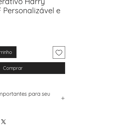
erativo Harry
F Personalizável e
rrinho
Comprar
Importantes para seu
eus artigos:
na de checkout (próximo passo