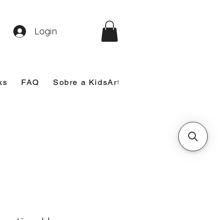
Login
ks
FAQ
Sobre a KidsArt
Sobre Mim
Nosso