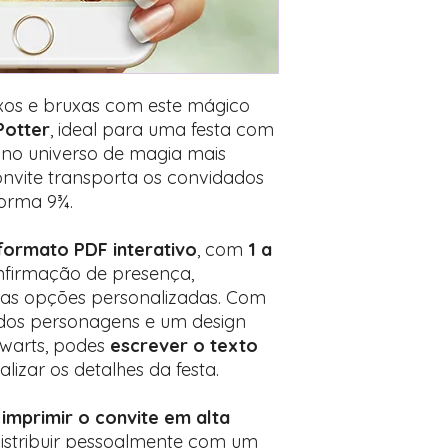
Encontre o campo d
Adicione ali todos 
desejados
Prefere fazer seu 
para nos contactar:
xos e bruxas com este mágico
Potter
, ideal para uma festa com
 no universo de magia mais
nvite transporta os convidados
forma 9¾.
formato PDF interativo
, com
1 a
nfirmação de presença,
tras opções personalizadas. Com
 dos personagens e um design
gwarts, podes
escrever o texto
lizar os detalhes da festa.
e
imprimir o convite em alta
 distribuir pessoalmente com um