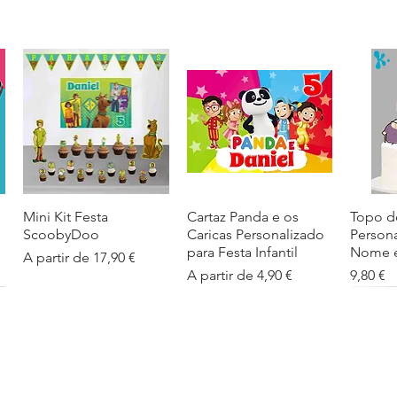
Mini Kit Festa
Visualização rápida
Cartaz Panda e os
Visualização rápida
Topo d
Visua
ScoobyDoo
Caricas Personalizado
Person
para Festa Infantil
Nome e
Preço promocional
A partir de
17,90 €
Preço promocional
Preço
A partir de
4,90 €
9,80 €