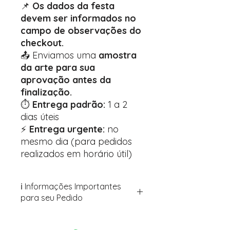
📌
Os dados da festa
devem ser informados no
campo de observações do
checkout.
📤 Enviamos uma
amostra
da arte para sua
aprovação antes da
finalização.
⏱️
Entrega padrão:
1 a 2
dias úteis
⚡
Entrega urgente:
no
mesmo dia (para pedidos
realizados em horário útil)
ℹ️ Informações Importantes
para seu Pedido
Para personalizar seus artigos:
Avance para a página de checkout