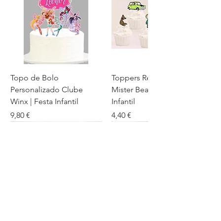
Topo de Bolo
Toppers Recortados
Personalizado Clube
Mister Bean para Festa
Winx | Festa Infantil
Infantil
Preço
Preço
9,80 €
4,40 €
Comentários dos nossos clientes