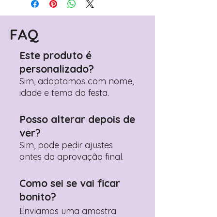
(próximo passo após o carrinho)
Encontre o campo de "Notas do
Pedido"
FAQ
Adicione ali todos os detalhes de
personalização desejados
Este produto é
Prefere fazer seu pedido pelo
personalizado?
WhatsApp?
Clique aqui para nos
contactar: +351 960 119 353
Sim, adaptamos com nome,
idade e tema da festa.
Posso alterar depois de
ver?
Sim, pode pedir ajustes
antes da aprovação final.
Como sei se vai ficar
bonito?
Enviamos uma amostra