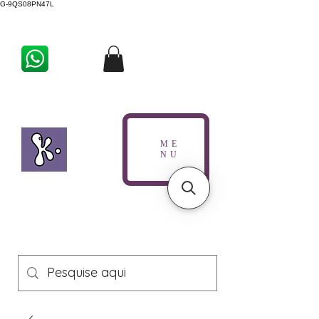
G-9QS08PN47L
ME
NU