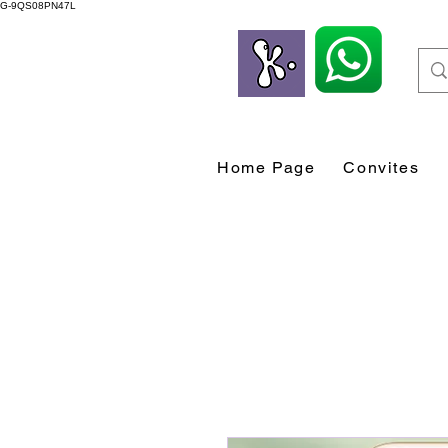
G-9QS08PN47L
Home Page
Convites