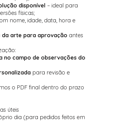
olução disponível
– ideal para
rsões físicas;
om nome, idade, data, hora e
 da arte para aprovação
antes
zação:
ta no campo de observações do
rsonalizada
para revisão e
mos o PDF final dentro do prazo
ias úteis
róprio dia (para pedidos feitos em