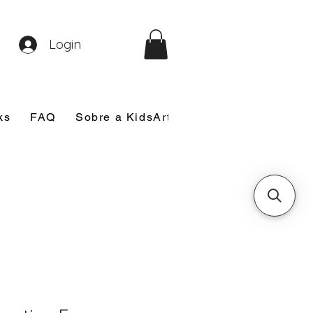
Login
ks
FAQ
Sobre a KidsArt
Sobre Mim
Nosso