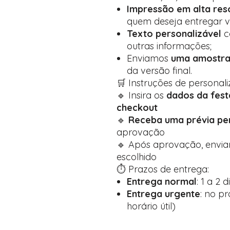
Impressão em alta res
quem deseja entregar ve
Texto personalizável
c
outras informações;
Enviamos
uma amostra
da versão final.
🛒 Instruções de personali
🔹 Insira os
dados da fes
checkout
🔹
Receba uma prévia pe
aprovação
🔹 Após aprovação, envia
escolhido
⏱️ Prazos de entrega:
Entrega normal
: 1 a 2 d
Entrega urgente
: no p
horário útil)