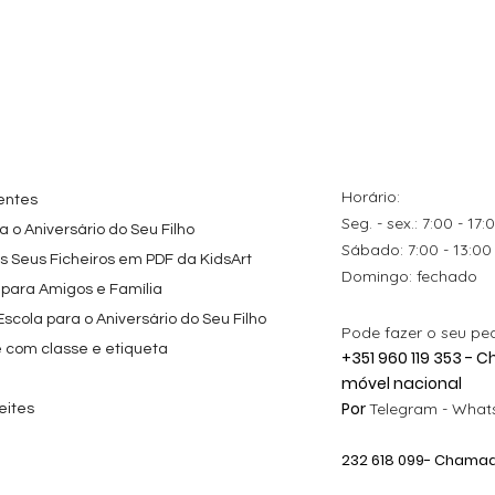
tes
ação rápida
Topo de Bolo
Visualização rápida
Kit de Festa Só Um
Visualização rápida
ados Panda
Octonautas
Bolinho 1 Lego
s para
Personalizado com
Friends
Festa
Nome
Preço promocional
A partir de
29,00 €
Preço
9,80 €
Horário:
entes
Seg. - sex.: 7:00 - 17:
 o Aniversário do Seu Filho
​​Sábado: 7:00 - 13:00
os Seus Ficheiros em PDF da KidsArt
​Domingo: fechado
 para Amigos e Família
cola para o Aniversário do Seu Filho
Pode fazer o seu pe
e com classe e etiqueta
+351 960 119 353 -
móvel nacional
Por
Telegram -
Whats
eites
232 618
099
- Chamada