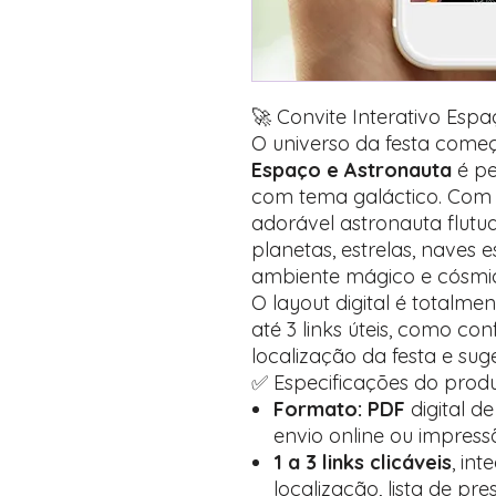
🚀 Convite Interativo Esp
O universo da festa come
Espaço e Astronauta
é pe
com tema galáctico. Com 
adorável astronauta flutu
planetas, estrelas, naves
ambiente mágico e cósmi
O layout digital é totalmen
até 3 links úteis, como co
localização da festa e sug
✅ Especificações do produ
Formato: PDF
digital d
envio online ou impress
1 a 3 links clicáveis
, in
localização, lista de pres