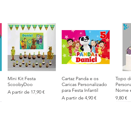
Mini Kit Festa
Visualização rápida
Cartaz Panda e os
Visualização rápida
Topo d
Visua
ScoobyDoo
Caricas Personalizado
Person
para Festa Infantil
Nome e
Preço promocional
A partir de
17,90 €
Preço promocional
Preço
A partir de
4,90 €
9,80 €