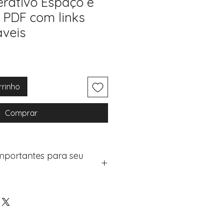
erativo Espaço e
 PDF com links
aveis
rrinho
Comprar
Importantes para seu
eus artigos:
na de checkout (próximo passo