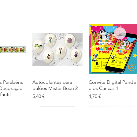
s Parabéns
ação rápida
Autocolantes para
Visualização rápida
Convite Digital Panda
Visualização rápida
 Decoração
balões Mister Bean 2
e os Caricas 1
fantil
Preço
Preço
5,40 €
4,70 €