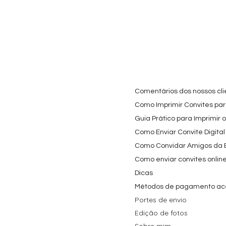
Cartaz Phineas e Ferb
Visualização rápida
Topo de Bolo Phineas
Visualização rápida
Autocolan
Visualiz
Personalizado para
e Ferb Personalizado |
Personaliz
Festa Infantil
Nome e Idade
e os Carica
Copos de 
Preço promocional
Preço
A partir de
3,90 €
9,80 €
Preço
4,40 €
Comentários dos nossos cli
Como Imprimir Convites para
Guia Prático para Imprimir 
Como Enviar Convite Digital
Como Convidar Amigos da Es
Como enviar convites onlin
Dicas
Métodos de pagamento ac
Portes de envio
Edição de fotos