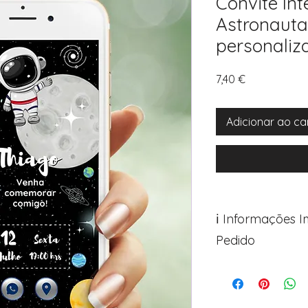
Convite Int
Astronauta
personaliz
Preço
7,40 €
Adicionar ao ca
ℹ️ Informações 
Pedido
Para personalizar s
Avance para a pági
após o carrinho)