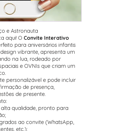
Encontre o campo d
Adicione ali todos 
desejados
Prefere fazer seu 
para nos contactar:
aço e Astronauta
ça aqui! O
Convite Interativo
rfeito para aniversários infantis
design vibrante, apresenta um
ando na lua, rodeado por
 espaciais e OVNIs que criam um
co.
te personalizável e pode incluir
nfirmação de presença,
estões de presente.
to:
e alta qualidade, pronto para
ão;
tegrados ao convite (WhatsApp,
entes, etc.);