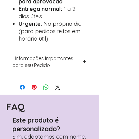
para aprovação
Entrega normal:
1 a 2
dias úteis
Urgente:
No próprio dia
(para pedidos feitos em
horário útil)
ℹ️ Informações Importantes
para seu Pedido
Para personalizar seus artigos:
Avance para a página de checkout
(próximo passo após o carrinho)
Encontre o campo de "Notas do
Pedido"
FAQ
Adicione ali todos os detalhes de
personalização desejados
Este produto é
Prefere fazer seu pedido pelo
personalizado?
WhatsApp?
Clique aqui para nos
contactar: +351 960 119 353
Sim, adaptamos com nome,