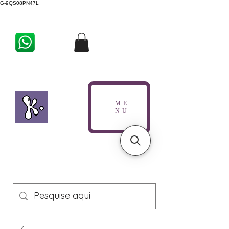
G-9QS08PN47L
ME
NU