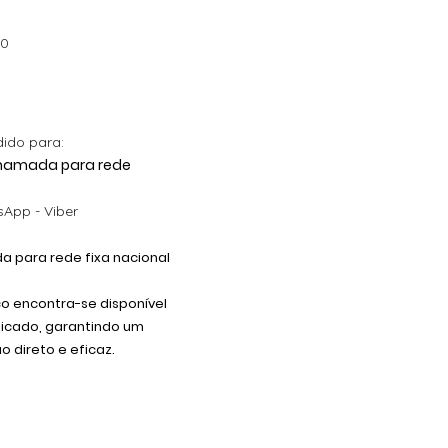
Preço promocional
A partir de
12,00 €
00
dido para:
 Chamada para rede
App - Viber
 para rede fixa nacional
co encontra-se disponível
dicado, garantindo um
 direto e eficaz.