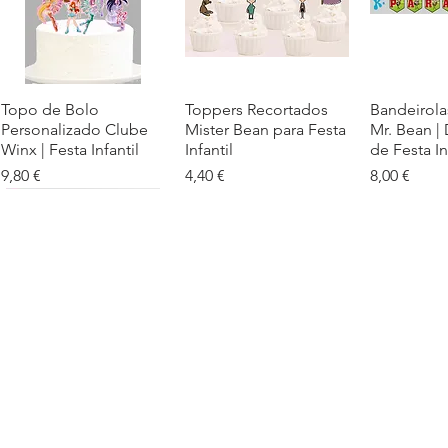
Topo de Bolo
Visualização rápida
Toppers Recortados
Visualização rápida
Bandeirola
Visualiz
Personalizado Clube
Mister Bean para Festa
Mr. Bean |
Winx | Festa Infantil
Infantil
de Festa In
Preço
Preço
Preço
9,80 €
4,40 €
8,00 €
Cartaz Phineas e Ferb
Visualização rápida
Topo de Bolo Phineas
Visualização rápida
Autocolan
Visualiz
Personalizado para
e Ferb Personalizado |
Personaliz
Festa Infantil
Nome e Idade
e os Carica
Copos de 
Preço promocional
Preço
A partir de
3,90 €
9,80 €