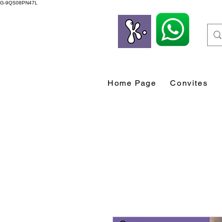
G-9QS08PN47L
Home Page
Convites