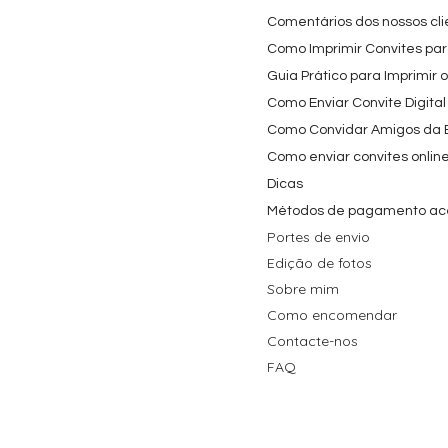
Preço
4,40 €
Comentários dos nossos cli
Como Imprimir Convites para
Guia Prático para Imprimir 
Como Enviar Convite Digital
Como Convidar Amigos da Es
Como enviar convites onlin
Dicas
Métodos de pagamento ac
Portes de envio
Edição de fotos
Sobre mim
Como encomendar
Contacte-nos
FAQ