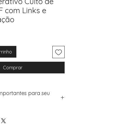
erativo Culto de
 com Links e
ação
rrinho
Comprar
Importantes para seu
eus artigos:
na de checkout (próximo passo