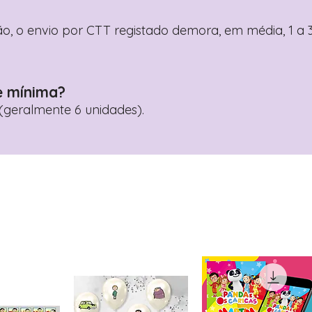
o, o envio por CTT registado demora, em média, 1 a 3
e mínima?
geralmente 6 unidades).