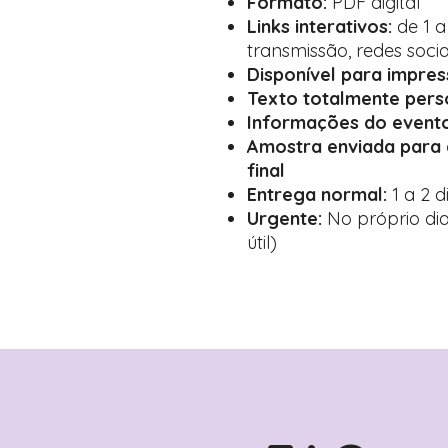
Formato:
PDF digital
Links interativos:
de 1 a
transmissão, redes socia
Disponível para impre
Texto totalmente pers
Informações do evento
Amostra enviada para
final
Entrega normal:
1 a 2 d
Urgente:
No próprio dia
útil)