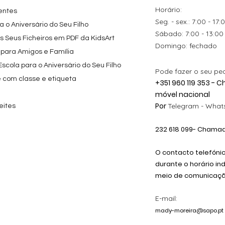
Preço
9,80 €
Horário:
entes
Seg. - sex.: 7:00 - 17:
 o Aniversário do Seu Filho
​​Sábado: 7:00 - 13:00
os Seus Ficheiros em PDF da KidsArt
​Domingo: fechado
 para Amigos e Família
cola para o Aniversário do Seu Filho
Pode fazer o seu pe
e com classe e etiqueta
+351 960 119 353 -
móvel nacional
Por
Telegram -
Whats
eites
232 618
099
- Chamada
O contacto telefóni
durante o horário in
meio de comunicação
E-mail:
mady-moreira@sapo.pt