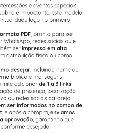
Encontre o campo d
 intercessões e eventos especiais
Adicione ali todos 
sóbrio e impactante, este modelo
desejados
iritualidade logo no primeiro
Prefere fazer seu 
para nos contactar:
formato PDF
, pronto para ser
r WhatsApp, redes sociais ou e-
ambém ser
impresso em alta
ra distribuição física ou como
omo desejar
, incluindo nome do
 tema bíblico e mensagens
rmite adicionar
de 1 a 3 links
ação de presença, localização
vo ou redes sociais da igreja.
em ser informados no campo de
t
, e após a compra,
enviamos
ra aprovação
, garantindo que
m conforme desejado.