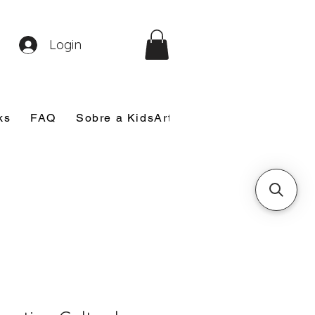
Login
ks
FAQ
Sobre a KidsArt
Sobre Mim
Nosso