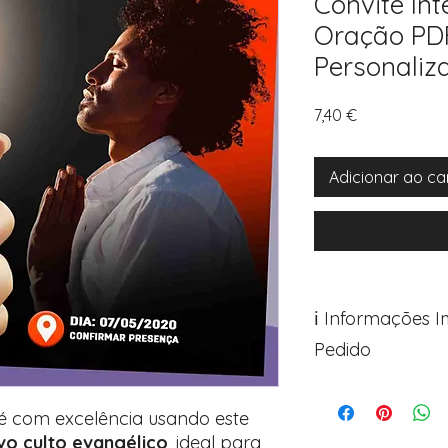
Convite Int
Oração PDF
Personaliz
Preço
7,40 €
Adicionar ao ca
ℹ️ Informações 
Pedido
Para personalizar s
Avance para a pági
é com excelência usando este
após o carrinho)
ivo culto evangélico
, ideal para