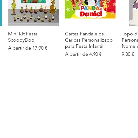
Mini Kit Festa
Visualização rápida
Cartaz Panda e os
Visualização rápida
Topo d
Visua
ScoobyDoo
Caricas Personalizado
Person
para Festa Infantil
Nome e
Preço promocional
A partir de
17,90 €
Preço promocional
Preço
A partir de
4,90 €
9,80 €
Cartaz Infantil
Visualização rápida
Figuras de Mesa
Visualização rápida
Autoco
Visua
Personalizado
Phineas e Ferb –
balões
Barbapapa com Nome
Decoração Criativa e
Preço
5,40 €
Divertida
Preço promocional
A partir de
4,90 €