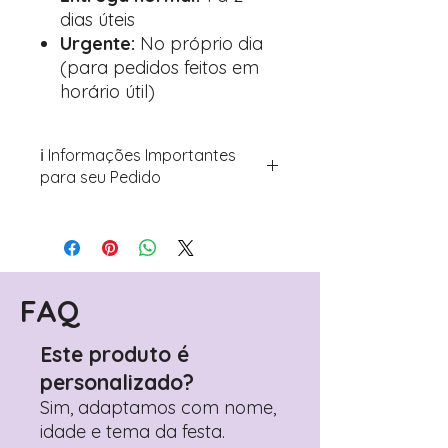
dias úteis
Urgente:
No próprio dia
(para pedidos feitos em
horário útil)
ℹ️ Informações Importantes
para seu Pedido
Para personalizar seus artigos:
Avance para a página de checkout
(próximo passo após o carrinho)
Encontre o campo de "Notas do
Pedido"
FAQ
Adicione ali todos os detalhes de
personalização desejados
Este produto é
Prefere fazer seu pedido pelo
personalizado?
WhatsApp?
Clique aqui para nos
contactar: +351 960 119 353
Sim, adaptamos com nome,
idade e tema da festa.