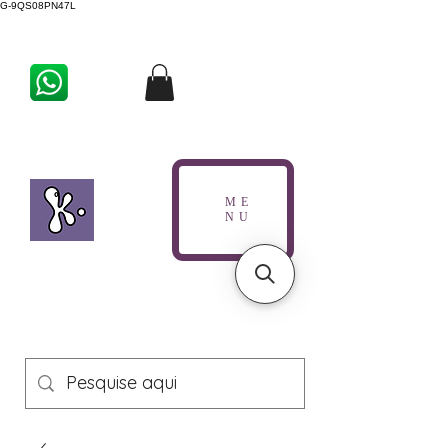
G-9QS08PN47L
ME
NU