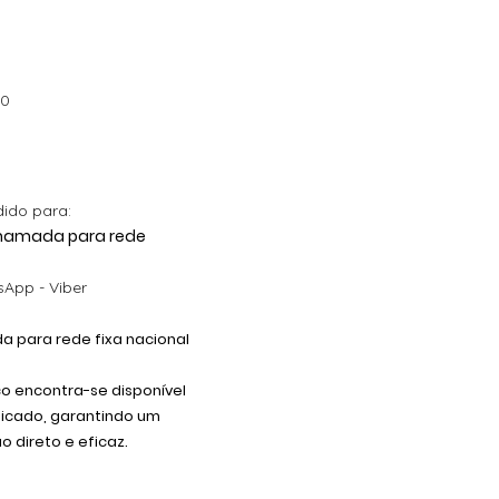
Barbapapa com Nome
Decoração Criativa e
Preço
5,40 €
Divertida
Preço promocional
A partir de
4,90 €
Preço promocional
A partir de
12,00 €
00
dido para:
 Chamada para rede
App - Viber
 para rede fixa nacional
co encontra-se disponível
dicado, garantindo um
 direto e eficaz.