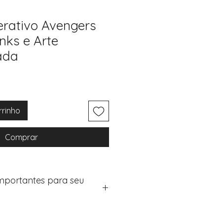
terativo Avengers
nks e Arte
ada
rrinho
Comprar
Importantes para seu
eus artigos: