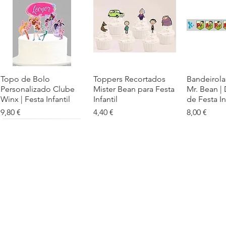
Topo de Bolo
Visualização rápida
Toppers Recortados
Visualização rápida
Bandeirola
Visualiz
Personalizado Clube
Mister Bean para Festa
Mr. Bean |
Winx | Festa Infantil
Infantil
de Festa In
Preço
Preço
Preço
9,80 €
4,40 €
8,00 €
Cartaz Phineas e Ferb
Visualização rápida
Topo de Bolo Phineas
Visualização rápida
Autocolan
Visualiz
Personalizado para
e Ferb Personalizado |
Personaliz