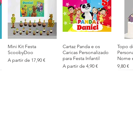
Mini Kit Festa
Visualização rápida
Cartaz Panda e os
Visualização rápida
Topo d
Visua
ScoobyDoo
Caricas Personalizado
Person
para Festa Infantil
Nome e
Preço promocional
A partir de
17,90 €
Preço promocional
Preço
A partir de
4,90 €
9,80 €
Cartaz Infantil
Visualização rápida
Figuras de Mesa
Visualização rápida
Autoco
Visua
Personalizado
Phineas e Ferb –
balões