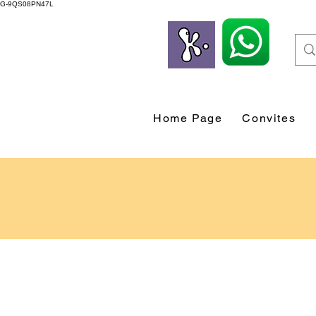
G-9QS08PN47L
Home Page
Convites