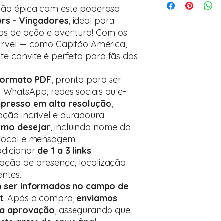
Avance para a pági
são épica com este poderoso
após o carrinho)
ers - Vingadores
, ideal para
Encontre o campo d
etos de ação e aventura! Com os
Adicione ali todos 
Marvel — como Capitão América,
desejados
te convite é perfeito para fãs dos
Prefere fazer seu 
para nos contactar:
formato PDF
, pronto para ser
a WhatsApp, redes sociais ou e-
mpresso em alta resolução
,
ção incrível e duradoura.
omo desejar
, incluindo nome da
, local e mensagem
adicionar
de 1 a 3 links
ação de presença, localização
entes.
m ser informados no campo de
t
. Após a compra,
enviamos
ra aprovação
, assegurando que