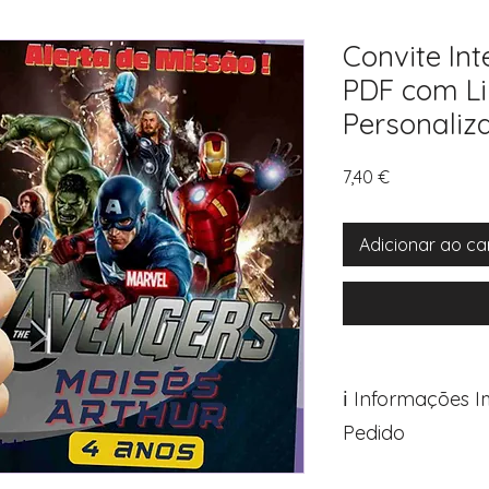
Convite In
PDF com Li
Personaliz
Preço
7,40 €
Adicionar ao ca
ℹ️ Informações 
Pedido
Para personalizar s