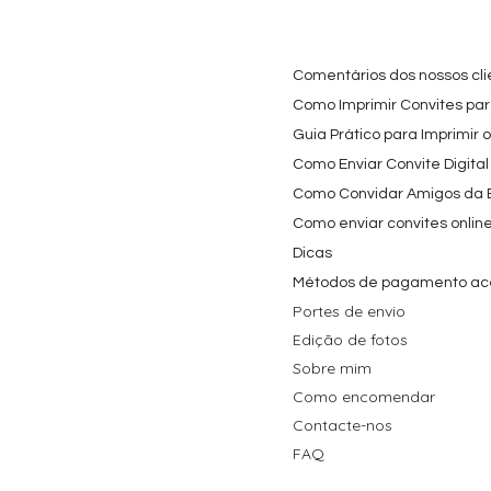
Festa Infantil
Nome e Idade
e os Carica
Copos de 
Preço promocional
Preço
A partir de
3,90 €
9,80 €
Preço
4,40 €
Comentários dos nossos cli
Como Imprimir Convites para
Guia Prático para Imprimir 
Como Enviar Convite Digital
Como Convidar Amigos da Es
Como enviar convites onlin
Dicas
Métodos de pagamento ac
Portes de envio
Edição de fotos
Sobre mim
Como encomendar
Contacte-nos
FAQ