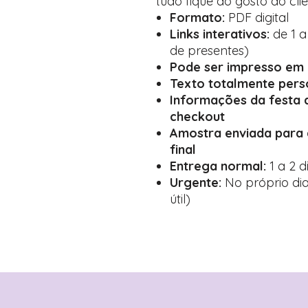
tudo fique ao gosto do clie
Formato:
PDF digital
Links interativos:
de 1 a
de presentes)
Pode ser impresso em 
Texto totalmente pers
Informações da festa 
checkout
Amostra enviada para
final
Entrega normal:
1 a 2 d
Urgente:
No próprio dia
útil)