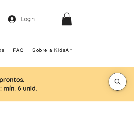
Login
ks
FAQ
Sobre a KidsArt
Sobre Mim
Nosso
prontos.
 mín. 6 unid.