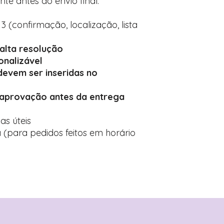
nte antes do envio final.
 3 (confirmação, localização, lista
alta resolução
onalizável
devem ser inseridas no
 aprovação antes da entrega
ias úteis
 (para pedidos feitos em horário