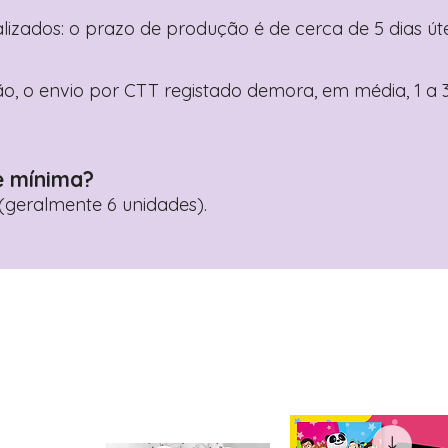
nalizados: o prazo de produção é de cerca de 5 dias ú
o, o envio por CTT registado demora, em média, 1 a 3
e mínima?
geralmente 6 unidades).