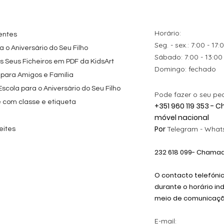
s para
Personalizado com
Friends
Festa
Nome
Preço promocional
A partir de
29,00 €
Preço
9,80 €
Horário:
entes
Seg. - sex.: 7:00 - 17:
 o Aniversário do Seu Filho
​​Sábado: 7:00 - 13:00
os Seus Ficheiros em PDF da KidsArt
​Domingo: fechado
 para Amigos e Família
cola para o Aniversário do Seu Filho
Pode fazer o seu pe
e com classe e etiqueta
+351 960 119 353 -
móvel nacional
Por
Telegram -
Whats
eites
232 618
099
- Chamada
O contacto telefóni
durante o horário in
meio de comunicação
E-mail: