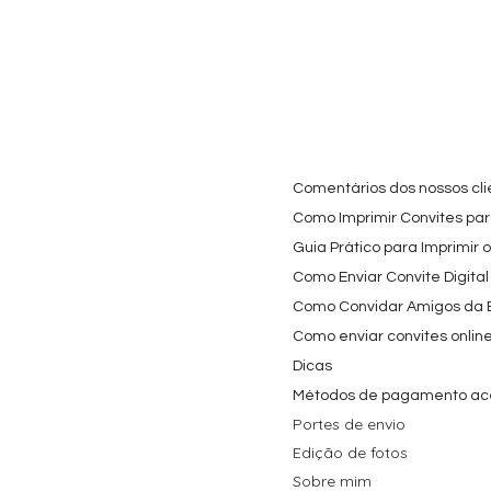
Cartaz Phineas e Ferb
Visualização rápida
Topo de Bolo Phineas
Visualização rápida
Autocolan
Visualiz
Personalizado para
e Ferb Personalizado |
Personaliz
Festa Infantil
Nome e Idade
e os Carica
Copos de 
Preço promocional
Preço
A partir de
3,90 €
9,80 €
Preço
4,40 €
Comentários dos nossos cli
Como Imprimir Convites para
Guia Prático para Imprimir 
Como Enviar Convite Digital
Como Convidar Amigos da Es
Como enviar convites onlin
Dicas
Métodos de pagamento ac
Portes de envio
Edição de fotos
Sobre mim