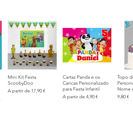
Mini Kit Festa
Visualização rápida
Cartaz Panda e os
Visualização rápida
Topo d
Visua
ScoobyDoo
Caricas Personalizado
Person
para Festa Infantil
Nome e
Preço promocional
A partir de
17,90 €
Preço promocional
Preço
A partir de
4,90 €
9,80 €