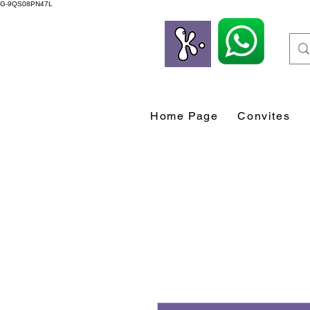
G-9QS08PN47L
Home Page
Convites