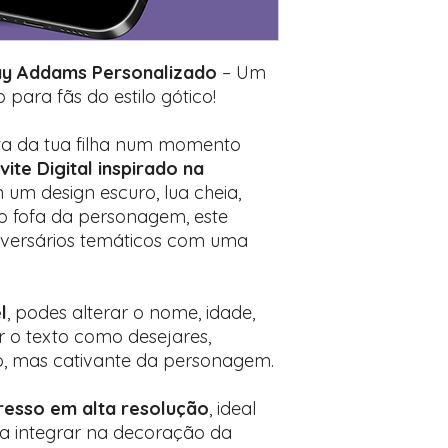
Encontre o campo d
Adicione ali todos 
desejados
Prefere fazer seu 
ay Addams Personalizado
– Um
para nos contactar:
 para fãs do estilo gótico!
sta da tua filha num momento
vite Digital inspirado na
 um design escuro, lua cheia,
o fofa da personagem, este
niversários temáticos com uma
l
, podes alterar o nome, idade,
er o texto como desejares,
o, mas cativante da personagem.
esso em alta resolução
, ideal
ra integrar na decoração da