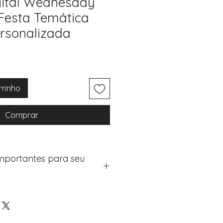
gital Wednesday
Festa Temática
ersonalizada
rrinho
Comprar
Importantes para seu
eus artigos:
na de checkout (próximo passo