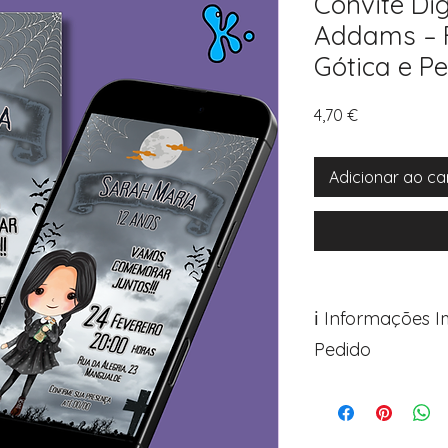
Convite Di
Addams – 
Gótica e P
Preço
4,70 €
Adicionar ao ca
ℹ️ Informações 
Pedido
Para personalizar s
Avance para a pági
após o carrinho)