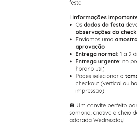
festa.
ℹ️
Informações Importante
Os
dados da festa
deve
observações do check
Enviamos uma
amostra
aprovação
Entrega normal:
1 a 2 d
Entrega urgente:
no pró
horário útil)
Podes selecionar o
tam
checkout (vertical ou hor
impressão)
🎃 Um convite perfeito pa
sombrio, criativo e cheio 
adorada Wednesday!