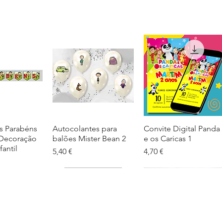
s Parabéns
ação rápida
Autocolantes para
Visualização rápida
Convite Digital Panda
Visualização rápida
 Decoração
balões Mister Bean 2
e os Caricas 1
fantil
Preço
Preço
5,40 €
4,70 €