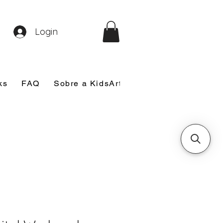
Login
ks
FAQ
Sobre a KidsArt
Sobre Mim
Nosso