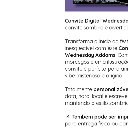
Convite Digital Wednesd
convite sombrio e divertido
Transforma o início da fe
inesquecível com este
Con
Wednesday Addams
. Com
morcegos e uma ilustraçã
convite é perfeito para a
vibe misteriosa e original.
Totalmente
personalizáve
data, hora, local e escrev
mantendo o estilo sombri
📌
Também pode ser impr
para entrega física ou pa