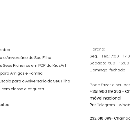
tes
ação rápida
Topo de Bolo
Visualização rápida
Kit de Festa Só Um
Visualização rápida
ados Panda
Octonautas
Bolinho 1 Lego
s para
Personalizado com
Friends
Festa
Nome
Preço promocional
A partir de
29,00 €
Preço
9,80 €
Horário:
entes
Seg. - sex.: 7:00 - 17:
 o Aniversário do Seu Filho
​​Sábado: 7:00 - 13:00
os Seus Ficheiros em PDF da KidsArt
​Domingo: fechado
 para Amigos e Família
cola para o Aniversário do Seu Filho
Pode fazer o seu pe
e com classe e etiqueta
+351 960 119 353 -
móvel nacional
Por
Telegram -
Whats
eites
232 618
099
- Chamada