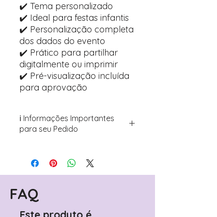
✔️ Tema personalizado
✔️ Ideal para festas infantis
✔️ Personalização completa
dos dados do evento
✔️ Prático para partilhar
digitalmente ou imprimir
✔️ Pré-visualização incluída
para aprovação
ℹ️ Informações Importantes
para seu Pedido
Para personalizar seus artigos:
Avance para a página de checkout
(próximo passo após o carrinho)
Encontre o campo de "Notas do
Pedido"
FAQ
Adicione ali todos os detalhes de
personalização desejados
Este produto é