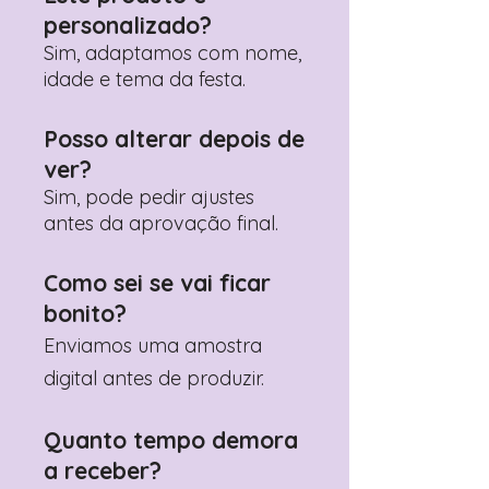
Prefere fazer seu pedido pelo
personalizado?
WhatsApp?
Clique aqui para nos
contactar: +351 960 119 353
Sim, adaptamos com nome,
idade e tema da festa.
Posso alterar depois de
ver?
Sim, pode pedir ajustes
antes da aprovação final.
Como sei se vai ficar
bonito?
Enviamos uma amostra
digital antes de produzir.
Quanto tempo demora
a receber?