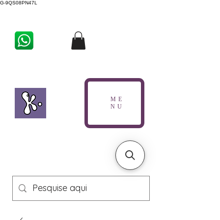
G-9QS08PN47L
ME
NU