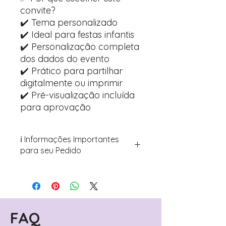
convite?
✔️ Tema personalizado
✔️ Ideal para festas infantis
✔️ Personalização completa
dos dados do evento
✔️ Prático para partilhar
digitalmente ou imprimir
✔️ Pré-visualização incluída
para aprovação
ℹ️ Informações Importantes
para seu Pedido
Para personalizar seus artigos:
Avance para a página de checkout
(próximo passo após o carrinho)
Encontre o campo de "Notas do
Pedido"
FAQ
Adicione ali todos os detalhes de