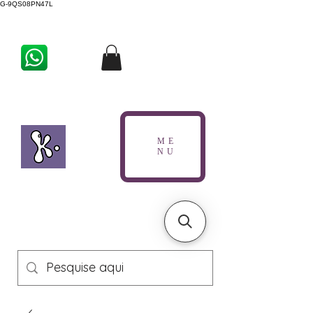
G-9QS08PN47L
ME
NU