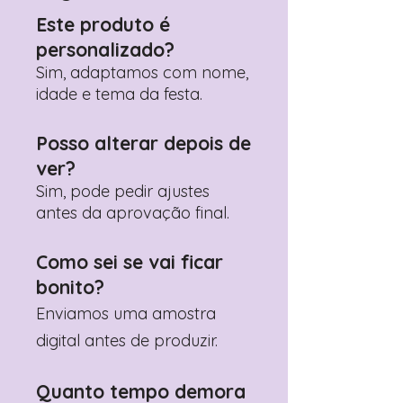
personalização desejados
Este produto é
Prefere fazer seu pedido pelo
personalizado?
WhatsApp?
Clique aqui para nos
contactar: +351 960 119 353
Sim, adaptamos com nome,
idade e tema da festa.
Posso alterar depois de
ver?
Sim, pode pedir ajustes
antes da aprovação final.
Como sei se vai ficar
bonito?
Enviamos uma amostra
digital antes de produzir.
Quanto tempo demora