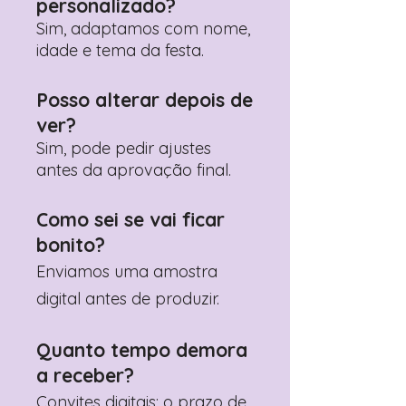
personalizado?
WhatsApp?
Clique aqui para nos
contactar: +351 960 119 353
Sim, adaptamos com nome,
idade e tema da festa.
Posso alterar depois de
ver?
Sim, pode pedir ajustes
antes da aprovação final.
Como sei se vai ficar
bonito?
Enviamos uma amostra
digital antes de produzir.
Quanto tempo demora
a receber?
Convites digitais: o prazo de