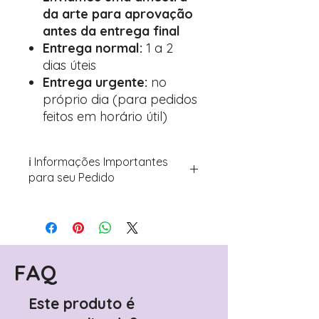
da arte para aprovação
antes da entrega final
Entrega normal:
1 a 2
dias úteis
Entrega urgente:
no
próprio dia (para pedidos
feitos em horário útil)
ℹ️ Informações Importantes
para seu Pedido
Para personalizar seus artigos:
Avance para a página de checkout
(próximo passo após o carrinho)
Encontre o campo de "Notas do
Pedido"
FAQ
Adicione ali todos os detalhes de
personalização desejados
Este produto é
Prefere fazer seu pedido pelo