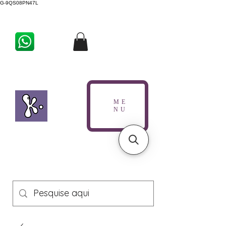
G-9QS08PN47L
ME
NU