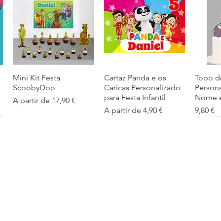
Mini Kit Festa
Visualização rápida
Cartaz Panda e os
Visualização rápida
Topo d
Visua
ScoobyDoo
Caricas Personalizado
Person
para Festa Infantil
Nome e
Preço promocional
A partir de
17,90 €
Preço promocional
Preço
A partir de
4,90 €
9,80 €
Cartaz Infantil
Visualização rápida
Figuras de Mesa
Visualização rápida
Autoco
Visua
Personalizado
Phineas e Ferb –
balões