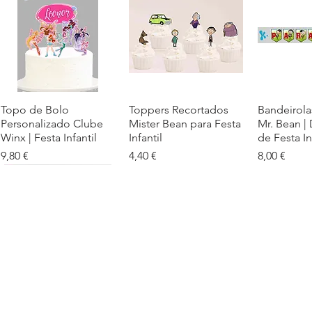
Topo de Bolo
Visualização rápida
Toppers Recortados
Visualização rápida
Bandeirola
Visualiz
Personalizado Clube
Mister Bean para Festa
Mr. Bean |
Winx | Festa Infantil
Infantil
de Festa In
Preço
Preço
Preço
9,80 €
4,40 €
8,00 €
Cartaz Phineas e Ferb
Visualização rápida
Topo de Bolo Phineas
Visualização rápida
Autocolan
Visualiz
Personalizado para
e Ferb Personalizado |
Personaliz