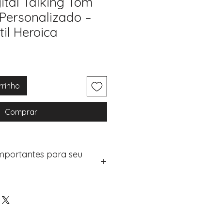
ital Talking Tom
Personalizado –
til Heroica
rrinho
Comprar
Importantes para seu
eus artigos:
na de checkout (próximo passo