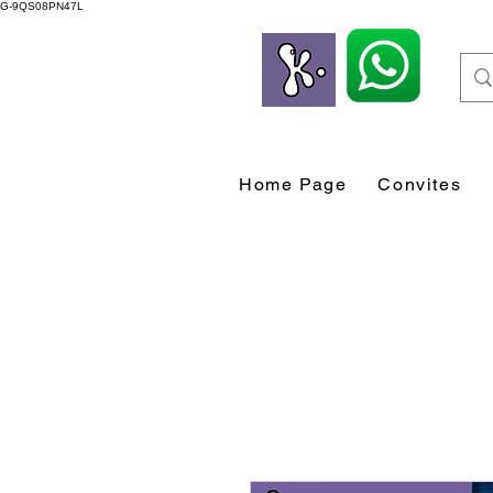
G-9QS08PN47L
Home Page
Convites