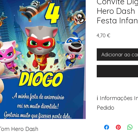
Convite Dig
Hero Dash 
Festa Infan
Preço
4,70 €
Adicionar ao ca
ℹ️ Informações 
Pedido
Para personalizar s
Avance para a pági
ng Tom Hero Dash
após o carrinho)