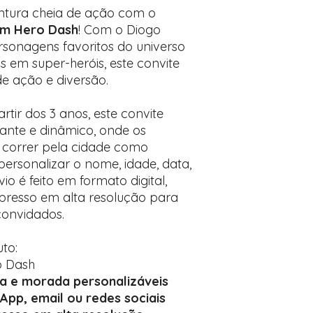
Encontre o campo d
ntura cheia de ação com o
Adicione ali todos 
Tom Hero Dash
! Com o Diogo
desejados
rsonagens favoritos do universo
Prefere fazer seu 
 em super-heróis, este convite
para nos contactar:
 de ação e diversão.
rtir dos 3 anos, este convite
ante e dinâmico, onde os
correr pela cidade como
personalizar o nome, idade, data,
vio é feito em formato digital,
resso em alta resolução para
convidados.
to:
o Dash
ra e morada personalizáveis
sApp, email ou redes sociais