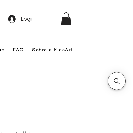
Login
ks
FAQ
Sobre a KidsArt
Sobre Mim
Nosso