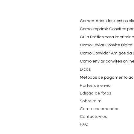
Festa Infantil
Nome e Idade
e os Carica
Copos de 
Preço promocional
Preço
A partir de
3,90 €
9,80 €
Preço
4,40 €
Comentários dos nossos cli
Como Imprimir Convites para
Guia Prático para Imprimir 
Como Enviar Convite Digital
Como Convidar Amigos da Es
Como enviar convites onlin
Dicas
Métodos de pagamento ac
Portes de envio
Edição de fotos
Sobre mim
Como encomendar
Contacte-nos
FAQ