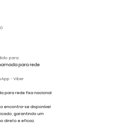
Barbapapa com Nome
Decoração Criativa e
Preço
5,40 €
Divertida
Preço promocional
A partir de
4,90 €
Preço promocional
A partir de
12,00 €
00
dido para:
 Chamada para rede
App - Viber
 para rede fixa nacional
co encontra-se disponível
dicado, garantindo um
 direto e eficaz.