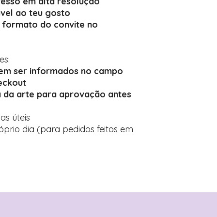
esso em alta resolução
vel ao teu gosto
 formato do convite no
es:
vem ser informados no campo
eckout
 da arte para aprovação antes
ias úteis
prio dia (para pedidos feitos em