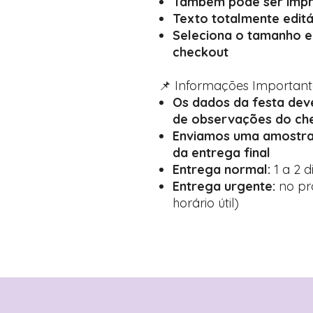
Também pode ser impr
Texto totalmente editá
Seleciona o tamanho e
checkout
📌 Informações Important
Os dados da festa de
de observações do ch
Enviamos uma amostra
da entrega final
Entrega normal:
1 a 2 d
Entrega urgente:
no pró
horário útil)