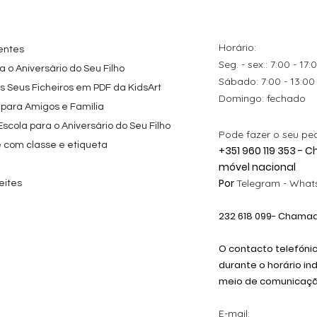
s para
Personalizado com
Friends
Festa
Nome
Preço promocional
A partir de
29,00 €
Preço
9,80 €
Horário:
entes
Seg. - sex.: 7:00 - 17:
 o Aniversário do Seu Filho
​​Sábado: 7:00 - 13:00
os Seus Ficheiros em PDF da KidsArt
​Domingo: fechado
 para Amigos e Família
cola para o Aniversário do Seu Filho
Pode fazer o seu pe
e com classe e etiqueta
+351 960 119 353 -
móvel nacional
Por
Telegram -
Whats
eites
232 618
099
- Chamada
O contacto telefóni
durante o horário in
meio de comunicação
E-mail: