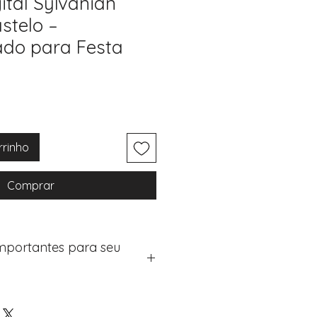
ital Sylvanian
stelo –
ado para Festa
rrinho
Comprar
Importantes para seu
eus artigos:
na de checkout (próximo passo