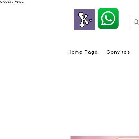
G-9QS08PN47L
Home Page
Convites