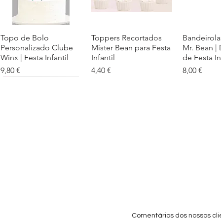
Topo de Bolo
Visualização rápida
Toppers Recortados
Visualização rápida
Bandeirola
Visualiz
Personalizado Clube
Mister Bean para Festa
Mr. Bean |
Winx | Festa Infantil
Infantil
de Festa In
Preço
Preço
Preço
9,80 €
4,40 €
8,00 €
Cartaz Phineas e Ferb
Visualização rápida
Topo de Bolo Phineas
Visualização rápida
Autocolan
Visualiz
Personalizado para
e Ferb Personalizado |
Personaliz
Festa Infantil
Nome e Idade
e os Carica
Copos de 
Preço promocional
Preço
A partir de
3,90 €
9,80 €
Preço
4,40 €
Comentários dos nossos cli