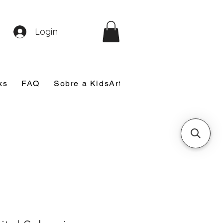
Login
ks
FAQ
Sobre a KidsArt
Sobre Mim
Nosso