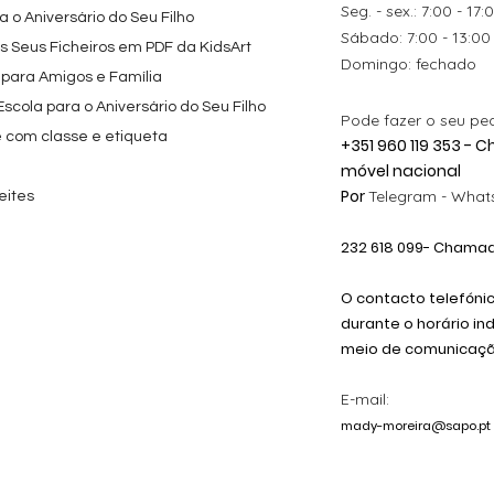
Seg. - sex.: 7:00 - 17:
 o Aniversário do Seu Filho
​​Sábado: 7:00 - 13:00
os Seus Ficheiros em PDF da KidsArt
​Domingo: fechado
 para Amigos e Família
cola para o Aniversário do Seu Filho
Pode fazer o seu pe
e com classe e etiqueta
+351 960 119 353 -
móvel nacional
Por
Telegram -
Whats
eites
232 618
099
- Chamada
O contacto telefóni
durante o horário in
meio de comunicação
E-mail:
mady-moreira@sapo.pt