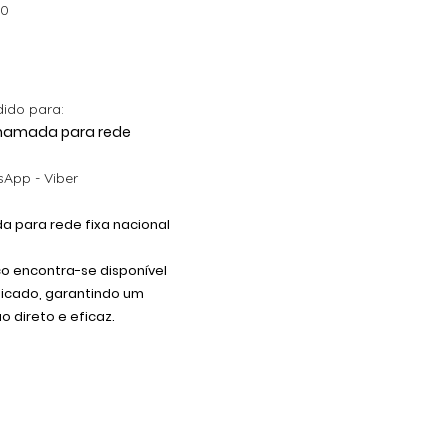
00
dido para:
 Chamada para rede
App - Viber
 para rede fixa nacional
co encontra-se disponível
dicado, garantindo um
 direto e eficaz.