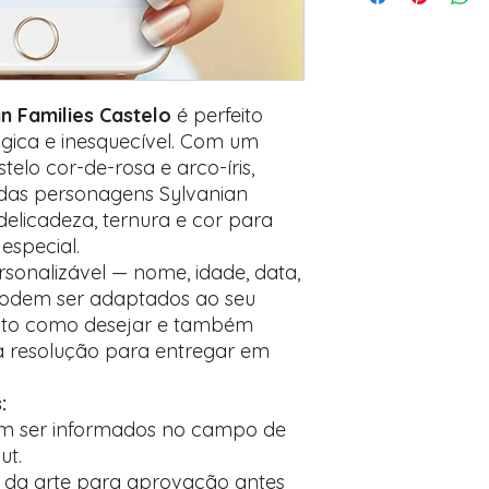
após o carrinho)
Encontre o campo d
Adicione ali todos 
desejados
Prefere fazer seu 
an Families Castelo
é perfeito
para nos contactar:
ágica e inesquecível. Com um
elo cor-de-rosa e arco-íris,
as personagens Sylvanian
 delicadeza, ternura e cor para
especial.
rsonalizável — nome, idade, data,
podem ser adaptados ao seu
exto como desejar e também
a resolução para entregar em
:
em ser informados no campo de
ut.
da arte para aprovação antes