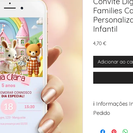
Convite Dig
Families Ca
Personaliz
Infantil
Preço
4,70 €
Adicionar ao ca
ℹ️ Informações 
Pedido
Para personalizar s
Avance para a pági