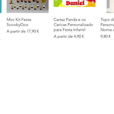
Mini Kit Festa
Visualização rápida
Cartaz Panda e os
Visualização rápida
Topo d
Visua
ScoobyDoo
Caricas Personalizado
Person
para Festa Infantil
Nome e
Preço promocional
A partir de
17,90 €
Preço promocional
Preço
A partir de
4,90 €
9,80 €
Cartaz Infantil
Visualização rápida
Figuras de Mesa
Visualização rápida
Autoco
Visua
Personalizado
Phineas e Ferb –
balões
Barbapapa com Nome
Decoração Criativa e
Preço
5,40 €
Divertida
Preço promocional
A partir de
4,90 €
Preço promocional
A partir de
12,00 €