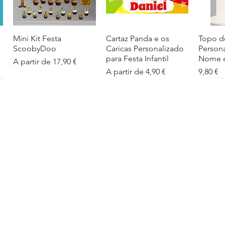
Mini Kit Festa
Visualização rápida
Cartaz Panda e os
Visualização rápida
Topo d
Visua
ScoobyDoo
Caricas Personalizado
Person
para Festa Infantil
Nome e
Preço promocional
A partir de
17,90 €
Preço promocional
Preço
A partir de
4,90 €
9,80 €
Cartaz Infantil
Visualização rápida
Figuras de Mesa
Visualização rápida
Autoco
Visua
Personalizado
Phineas e Ferb –
balões
Barbapapa com Nome
Decoração Criativa e
Preço
5,40 €
Divertida
Preço promocional
A partir de
4,90 €
Preço promocional
A partir de
12,00 €