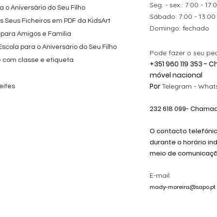
Seg. - sex.: 7:00 - 17:
 o Aniversário do Seu Filho
​​Sábado: 7:00 - 13:00
os Seus Ficheiros em PDF da KidsArt
​Domingo: fechado
 para Amigos e Família
cola para o Aniversário do Seu Filho
Pode fazer o seu pe
e com classe e etiqueta
+351 960 119 353 -
móvel nacional
Por
Telegram -
Whats
eites
232 618
099
- Chamada
O contacto telefóni
durante o horário in
meio de comunicação
E-mail:
mady-moreira@sapo.pt