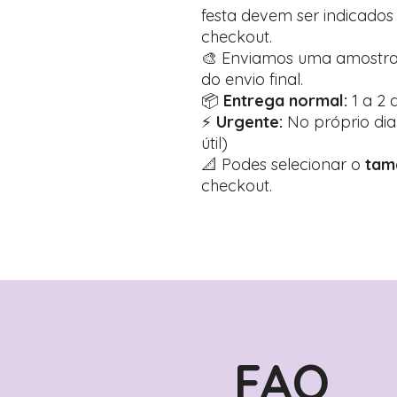
festa devem ser indicado
checkout.
🎨 Enviamos uma amostra
do envio final.
📦
Entrega normal:
1 a 2 d
⚡
Urgente:
No próprio dia
útil)
📐 Podes selecionar o
tam
checkout.
FAQ