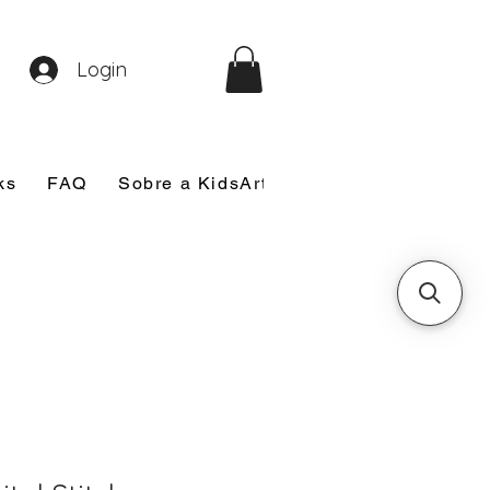
Login
ks
FAQ
Sobre a KidsArt
Sobre Mim
Nosso