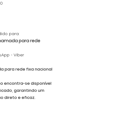
00
dido para:
 Chamada para rede
App - Viber
 para rede fixa nacional
co encontra-se disponível
dicado, garantindo um
 direto e eficaz.