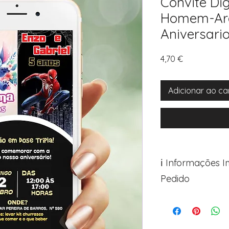
Convite Dig
Homem-Ar
Aniversario 
Preço
4,70 €
Adicionar ao ca
ℹ️ Informações 
Pedido
Para personalizar s
Avance para a pági
após o carrinho)