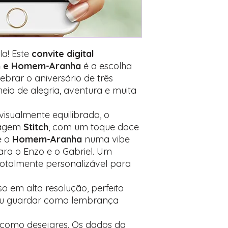
Encontre o campo d
Adicione ali todos 
desejados
Prefere fazer seu 
para nos contactar:
la! Este
convite digital
ch e Homem-Aranha
é a escolha
ebrar o aniversário de três
eio de alegria, aventura e muita
visualmente equilibrado, o
nagem
Stitch
, com um toque doce
e o
Homem-Aranha
numa vibe
ra o Enzo e o Gabriel. Um
e totalmente personalizável para
 em alta resolução, perfeito
ou guardar como lembrança
 como desejares. Os dados da