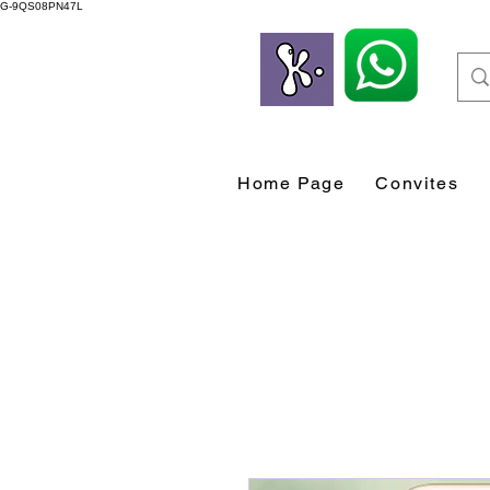
G-9QS08PN47L
Home Page
Convites