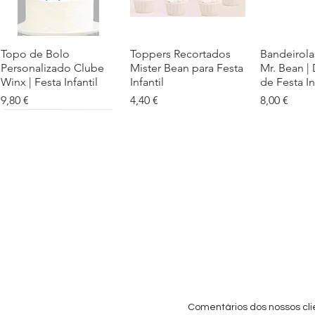
Topo de Bolo
Visualização rápida
Toppers Recortados
Visualização rápida
Bandeirola
Visualiz
Personalizado Clube
Mister Bean para Festa
Mr. Bean |
Winx | Festa Infantil
Infantil
de Festa In
Preço
Preço
Preço
9,80 €
4,40 €
8,00 €
Cartaz Phineas e Ferb
Visualização rápida
Topo de Bolo Phineas
Visualização rápida
Autocolan
Visualiz
Personalizado para
e Ferb Personalizado |
Personaliz
Festa Infantil
Nome e Idade
e os Carica
Copos de 
Preço promocional
Preço
A partir de
3,90 €
9,80 €
Preço
4,40 €
Comentários dos nossos cli