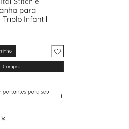
ital Stitch e
anha para
Triplo Infantil
rrinho
Comprar
Importantes para seu
eus artigos:
na de checkout (próximo passo