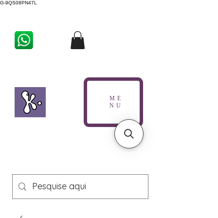
G-9QS08PN47L
ME
NU