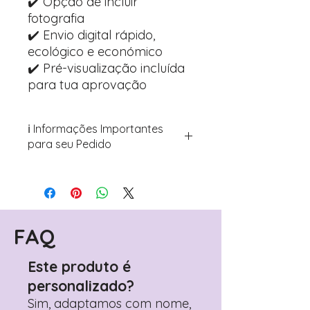
✔️ Opção de incluir
fotografia
✔️ Envio digital rápido,
ecológico e económico
✔️ Pré-visualização incluída
para tua aprovação
ℹ️ Informações Importantes
para seu Pedido
Para personalizar seus artigos:
Avance para a página de checkout
(próximo passo após o carrinho)
Encontre o campo de "Notas do
Pedido"
FAQ
Adicione ali todos os detalhes de
personalização desejados
Este produto é
Prefere fazer seu pedido pelo
personalizado?
WhatsApp?
Clique aqui para nos
contactar: +351 960 119 353
Sim, adaptamos com nome,