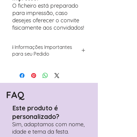
O ficheiro está preparado
para impressão, caso
desejes oferecer o convite
fisicamente aos convidados!
ℹ️ Informações Importantes
para seu Pedido
Para personalizar seus artigos:
Avance para a página de checkout
(próximo passo após o carrinho)
Encontre o campo de "Notas do
Pedido"
FAQ
Adicione ali todos os detalhes de
personalização desejados
Este produto é
Prefere fazer seu pedido pelo
personalizado?
WhatsApp?
Clique aqui para nos
contactar: +351 960 119 353
Sim, adaptamos com nome,
idade e tema da festa.