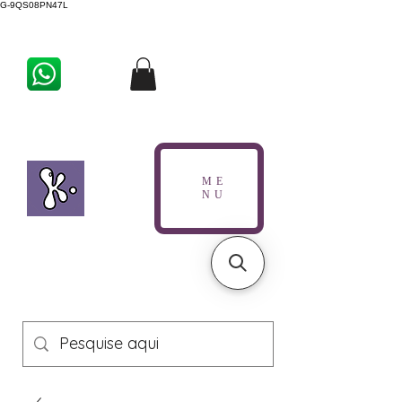
G-9QS08PN47L
ME
NU