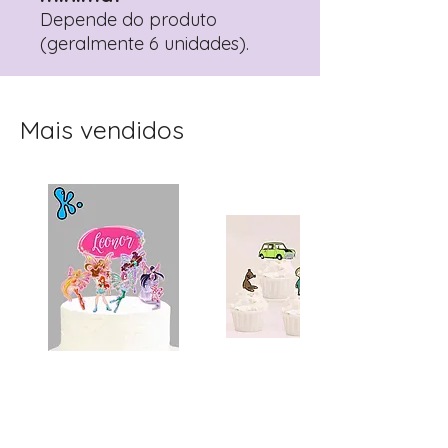
Depende do produto
(geralmente 6 unidades).
Mais vendidos
Topo de Bolo
Toppers Recortados
Personalizado Clube
Mister Bean para Festa
Winx | Festa Infantil
Infantil