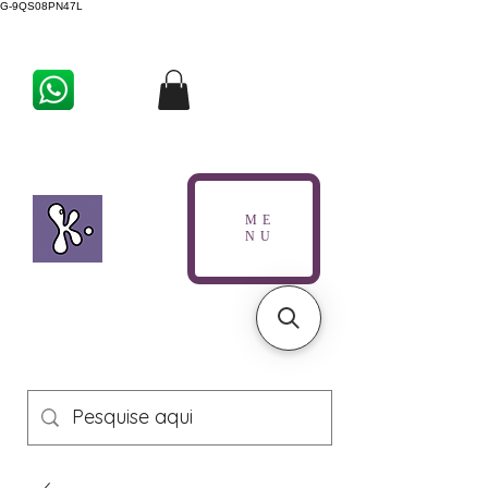
G-9QS08PN47L
ME
NU