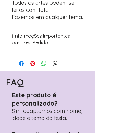
Todas as artes podem ser
feitas com foto.
Fazemos em qualquer tema.
ℹ️ Informações Importantes
para seu Pedido
Para personalizar seus artigos:
Avance para a página de checkout
(próximo passo após o carrinho)
Encontre o campo de "Notas do
Pedido"
FAQ
Adicione ali todos os detalhes de
personalização desejados
Este produto é
Prefere fazer seu pedido pelo
personalizado?
WhatsApp?
Clique aqui para nos
contactar: +351 960 119 353
Sim, adaptamos com nome,
idade e tema da festa.