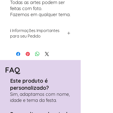
Todas as artes podem ser
feitas com foto.
Fazemos em qualquer tema.
ℹ️ Informações Importantes
para seu Pedido
Para personalizar seus artigos:
Avance para a página de checkout
(próximo passo após o carrinho)
Encontre o campo de "Notas do
Pedido"
FAQ
Adicione ali todos os detalhes de
personalização desejados
Este produto é
Prefere fazer seu pedido pelo
personalizado?
WhatsApp?
Clique aqui para nos
contactar: +351 960 119 353
Sim, adaptamos com nome,
idade e tema da festa.