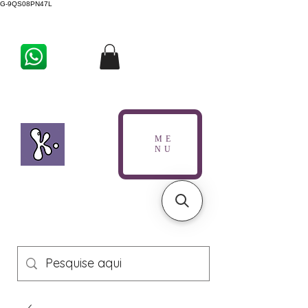
G-9QS08PN47L
ME
NU