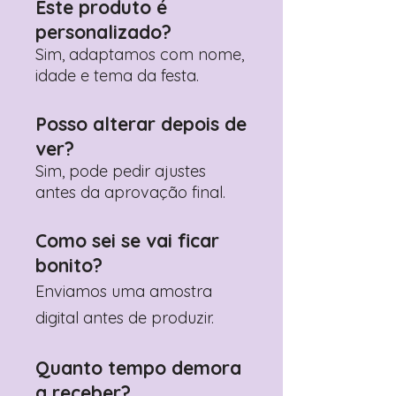
Este produto é
Prefere fazer seu pedido pelo
personalizado?
WhatsApp?
Clique aqui para nos
contactar: +351 960 119 353
Sim, adaptamos com nome,
idade e tema da festa.
Posso alterar depois de
ver?
Sim, pode pedir ajustes
antes da aprovação final.
Como sei se vai ficar
bonito?
Enviamos uma amostra
digital antes de produzir.
Quanto tempo demora
a receber?