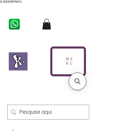
G-9QS08PN47L
ME
NU