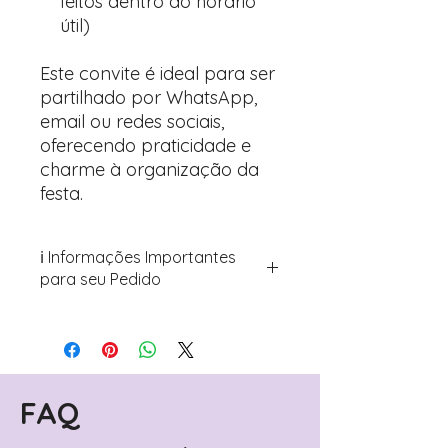
feitos dentro do horário
útil)
Este convite é ideal para ser
partilhado por WhatsApp,
email ou redes sociais,
oferecendo praticidade e
charme à organização da
festa.
ℹ️ Informações Importantes
para seu Pedido
Para personalizar seus artigos:
Avance para a página de checkout
(próximo passo após o carrinho)
Encontre o campo de "Notas do
Pedido"
FAQ
Adicione ali todos os detalhes de
personalização desejados