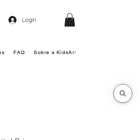
Login
ks
FAQ
Sobre a KidsArt
Sobre Mim
Nosso