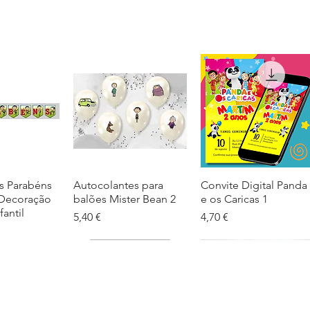
s Parabéns
ação rápida
Autocolantes para
Visualização rápida
Convite Digital Panda
Visualização rápida
 Decoração
balões Mister Bean 2
e os Caricas 1
fantil
Preço
Preço
5,40 €
4,70 €