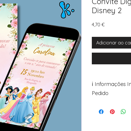
Convite Dig
Disney 2
Preço
4,70 €
Adicionar ao ca
ℹ️ Informações 
Pedido
Para personalizar s
Avance para a pági
após o carrinho)
Encontre o campo d
Adicione ali todos 