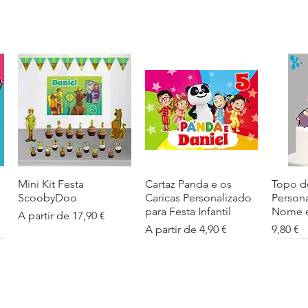
Mini Kit Festa
Visualização rápida
Cartaz Panda e os
Visualização rápida
Topo d
Visua
ScoobyDoo
Caricas Personalizado
Person
para Festa Infantil
Nome e
Preço promocional
A partir de
17,90 €
Preço promocional
Preço
A partir de
4,90 €
9,80 €