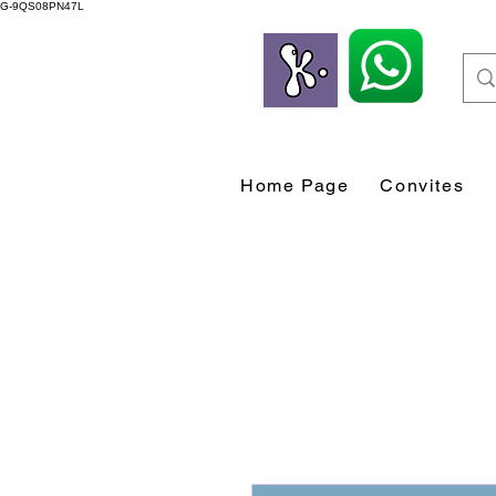
G-9QS08PN47L
Home Page
Convites