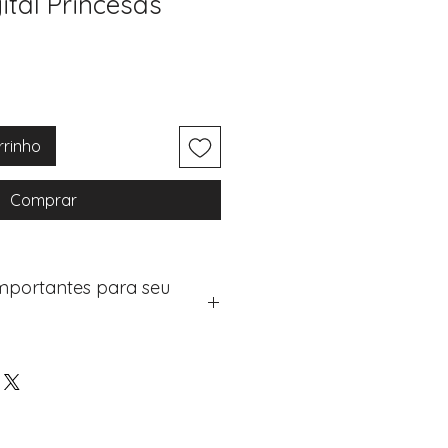
ital Princesas
rrinho
Comprar
Importantes para seu
eus artigos:
na de checkout (próximo passo
e "Notas do Pedido"
os detalhes de personalização