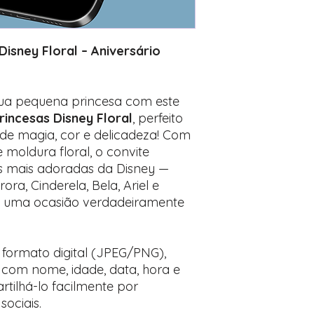
desejados
Prefere fazer seu 
para nos contactar:
Disney Floral – Aniversário
tua pequena princesa com este
Princesas Disney Floral
, perfeito
 de magia, cor e delicadeza! Com
 moldura floral, o convite
s mais adoradas da Disney —
a, Cinderela, Bela, Ariel e
a uma ocasião verdadeiramente
 formato digital (JPEG/PNG),
 com nome, idade, data, hora e
rtilhá-lo facilmente por
ociais.