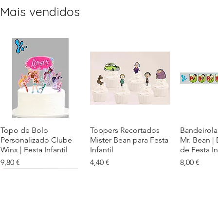
Mais vendidos
Topo de Bolo
Visualização rápida
Toppers Recortados
Visualização rápida
Bandeirola
Visualiz
Personalizado Clube
Mister Bean para Festa
Mr. Bean |
Winx | Festa Infantil
Infantil
de Festa In
Preço
Preço
Preço
9,80 €
4,40 €
8,00 €