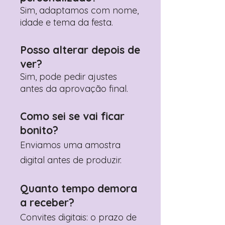
contactar: +351 960 119 353
Sim, adaptamos com nome,
idade e tema da festa.
Posso alterar depois de
ver?
Sim, pode pedir ajustes
antes da aprovação final.
Como sei se vai ficar
bonito?
Enviamos uma amostra
digital antes de produzir.
Quanto tempo demora
a receber?
Convites digitais: o prazo de