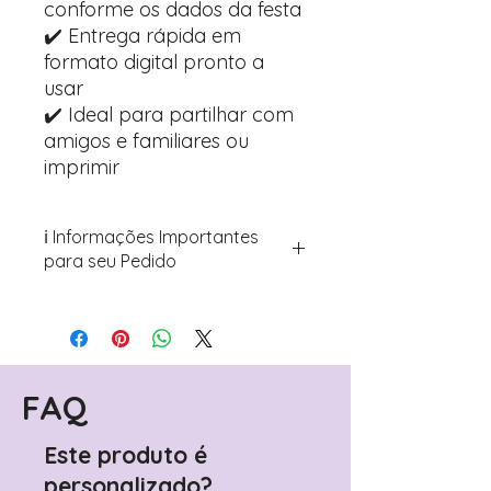
conforme os dados da festa
✔️ Entrega rápida em
formato digital pronto a
usar
✔️ Ideal para partilhar com
amigos e familiares ou
imprimir
ℹ️ Informações Importantes
para seu Pedido
Para personalizar seus artigos:
Avance para a página de checkout
(próximo passo após o carrinho)
Encontre o campo de "Notas do
Pedido"
FAQ
Adicione ali todos os detalhes de
personalização desejados
Este produto é
Prefere fazer seu pedido pelo
personalizado?
WhatsApp?
Clique aqui para nos