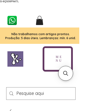
G-9QS08PN47L
Não trabalhamos com artigos prontos.
Produção: 5 dias úteis. Lembranças: mín. 6 unid.
ME
NU