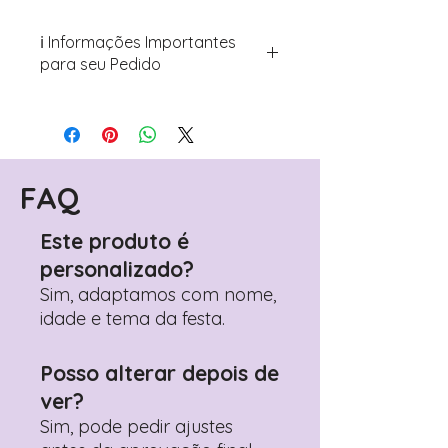
ℹ️ Informações Importantes
para seu Pedido
Para personalizar seus artigos:
Avance para a página de checkout
(próximo passo após o carrinho)
Encontre o campo de "Notas do
Pedido"
FAQ
Adicione ali todos os detalhes de
personalização desejados
Este produto é
Prefere fazer seu pedido pelo
personalizado?
WhatsApp?
Clique aqui para nos
contactar: +351 960 119 353
Sim, adaptamos com nome,
idade e tema da festa.
Posso alterar depois de
ver?
Sim, pode pedir ajustes