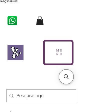
G-9QS08PN47L
ME
NU